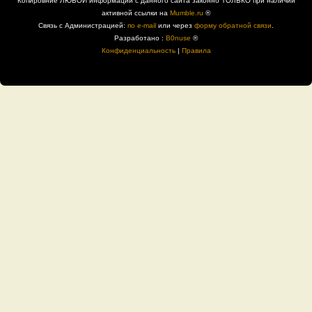
Копировние ЛЮБОЙ информации с данного сайта законно ТОЛЬКО при наличии
активной ссылки на
Mumble.ru
®
Связь с Администрацией:
по e-mail
или через
форму обратной связи
.
Разработано :
B0nuse
®
Конфиденциальность
|
Правила