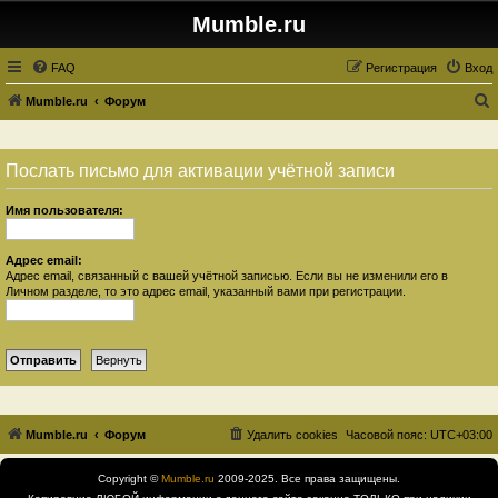
Mumble.ru
FAQ
Регистрация
Вход
Mumble.ru
Форум
о
и
Послать письмо для активации учётной записи
с
к
Имя пользователя:
Адрес email:
Адрес email, связанный с вашей учётной записью. Если вы не изменили его в
Личном разделе, то это адрес email, указанный вами при регистрации.
Mumble.ru
Форум
Удалить cookies
Часовой пояс:
UTC+03:00
Copyright ©
Mumble.ru
2009-2025. Все права защищены.