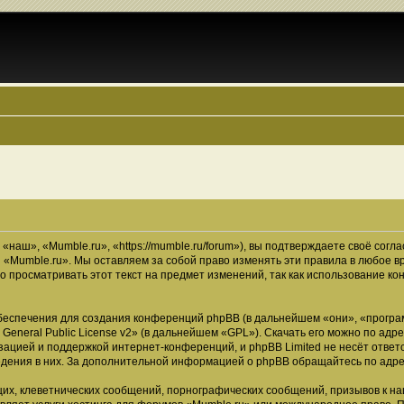
наш», «Mumble.ru», «https://mumble.ru/forum»), вы подтверждаете своё согл
 «Mumble.ru». Мы оставляем за собой право изменять эти правила в любое в
о просматривать этот текст на предмет изменений, так как использование 
еспечения для создания конференций phpBB (в дальнейшем «они», «програ
General Public License v2
» (в дальнейшем «GPL»). Скачать его можно по адр
зацией и поддержкой интернет-конференций, и phpBB Limited не несёт ответ
ведения в них. За дополнительной информацией о phpBB обращайтесь по адр
их, клеветнических сообщений, порнографических сообщений, призывов к на