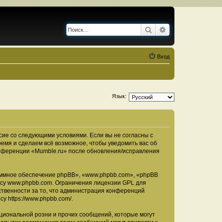
Поиск
Расширенный по
Вход
Язык:
асие со следующими условиями. Если вы не согласны с
ремя и сделаем всё возможное, чтобы уведомить вас об
конференции «Mumble.ru» после обновления/исправления
ммное обеспечение phpBB», «www.phpbb.com», «phpBB
есу
www.phpbb.com
. Ограничения лицензии GPL для
ственности за то, что администрация конференций
есу
https://www.phpbb.com/
.
циональной розни и прочих сообщений, которые могут