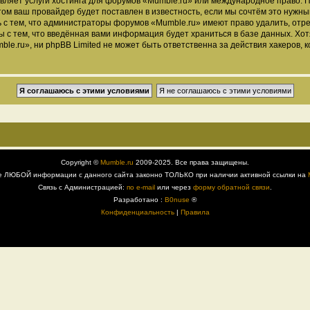
вляет услуги хостинга для форумов «Mumble.ru» или международное право. 
м ваш провайдер будет поставлен в известность, если мы сочтём это нужны
 с тем, что администраторы форумов «Mumble.ru» имеют право удалить, отре
ы с тем, что введённая вами информация будет храниться в базе данных. Хо
.ru», ни phpBB Limited не может быть ответственна за действия хакеров, к
Copyright ©
Mumble.ru
2009-2025. Все права защищены.
е ЛЮБОЙ информации с данного сайта законно ТОЛЬКО при наличии активной ссылки на
Связь с Администрацией:
по e-mail
или через
форму обратной связи
.
Разработано :
B0nuse
®
Конфиденциальность
|
Правила