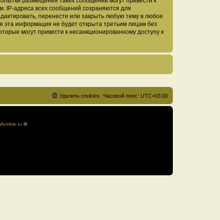
Попытки размещения таких сообщений могут привести к
м. IP-адреса всех сообщений сохраняются для
дактировать, перенести или закрыть любую тему в любое
тя эта информация не будет открыта третьим лицам без
оторые могут привести к несанкционированному доступу к
Удалить cookies
Часовой пояс:
UTC+03:00
Mumble.ru
®