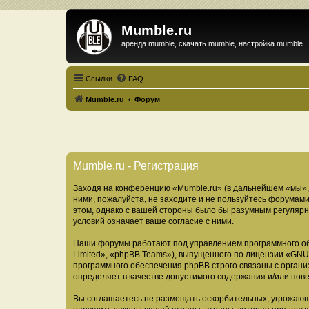
Mumble.ru
аренда mumble, скачать mumble, настройка mumble
Ссылки
FAQ
Mumble.ru
Форум
Mumble.ru - Регистрация
Заходя на конференцию «Mumble.ru» (в дальнейшем «мы», «
ними, пожалуйста, не заходите и не пользуйтесь форумами
этом, однако с вашей стороны было бы разумным регулярн
условий означает ваше согласие с ними.
Наши форумы работают под управлением программного об
Limited», «phpBB Teams»), выпущенного по лицензии «
GNU 
программного обеспечения phpBB строго связаны с органи
определяет в качестве допустимого содержания и/или по
Вы соглашаетесь не размещать оскорбительных, угрожающ