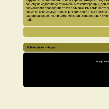
нарушить законы вашей страны, страны, которая предоста
вашему немедленному отключению от конференции, при это
возможности проведения такой политики. Вы соглашаетесь
время по своему усмотрению. Как пользователь вы согласн
вашего разрешения, ни администрация конференции «Mumble
ней.
Mumble.ru
Форум
Копировни