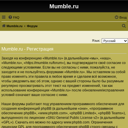
Mumble.ru
FAQ
Вход
Mumble.ru
Форум
о
и
Язык:
с
Mumble.ru - Регистрация
к
Заходя на конференцию «Mumble.ru» (в дальнейшем «мы», «наш»,
«Mumble.ru», «https://mumble.ru/forum»), вы подтверждаете своё согласие со
следующими условиями. Если вы не согласны с ними, пожалуйста, не
заходите и не пользуйтесь форумами «Mumble.ru». Мы оставляем за собой
право изменять эти правила в любое время и сделаем всё возможное,
чтобы уведомить вас об этом, однако с вашей стороны было бы разумным
регулярно просматривать этот текст на предмет изменений, так как
использование конференции «Mumble.ru» после обновления/исправления
условий означает ваше согласие с ними.
Наши форумы работают под управлением программного обеспечения для
создания конференций phpBB (в дальнейшем «они», «программное
обеспечение phpBB», «www.phpbb.com», «phpBB Limited», «phpBB Teams»),
выпущенного по лицензии «
GNU General Public License v2
» (в дальнейшем
«GPL»). Скачать его можно по адресу
www.phpbb.com
. Ограничения
лицензии GPL для программного обеспечения phpBB строго связаны с