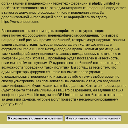
организацией и поддержкой интернет-конференций, и phpBB Limited не
несёт ответственности за то, что администрация конференций определяет
в качестве допустимого содержания и/или поведения в них. За
дополнительной информацией о phpBB обращайтесь по адресу
https://www.phpbb.com/
.
Вы соглашаетесь не размещать оскорбительных, угрожающих,
клеветнических сообщений, порнографических сообщений, призывов к
национальной розни и прочих сообщений, которые могут нарушить законы
вашей страны, страны, которая предоставляет услуги хостинга для
форумов «Mumble.ru» или международное право. Попытки размещения
таких сообщений могут привести к вашему немедленному отключению от
конференции, при этом ваш провайдер будет поставлен в известность,
если мы сочтём это нужным. IP-адреса всех сообщений сохраняются для
возможности проведения такой политики. Вы соглашаетесь с тем, что
администраторы форумов «Mumble.ru» имеют право удалить,
отредактировать, перенести или закрыть любую тему в любое время по
своему усмотрению. Как пользователь вы согласны с тем, что введённая
вами информация будет храниться в базе данных. Хотя эта информация не
будет открыта третьим лицам без вашего разрешения, ни администрация
конференции «Mumble.ru», ни phpBB Limited не может быть ответственна
за действия хакеров, которые могут привести к несанкционированному
доступу к ней.