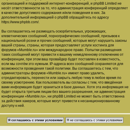
организацией и поддержкой интернет-конференций, и phpBB Limited не
несёт ответственности за то, что администрация конференций определяет
в качестве допустимого содержания и/или поведения в них. За
дополнительной информацией о phpBB обращайтесь по адресу
https://www.phpbb.com/
.
Вы соглашаетесь не размещать оскорбительных, угрожающих,
клеветнических сообщений, порнографических сообщений, призывов к
национальной розни и прочих сообщений, которые могут нарушить законы
вашей страны, страны, которая предоставляет услуги хостинга для
форумов «Mumble.ru» или международное право. Попытки размещения
таких сообщений могут привести к вашему немедленному отключению от
конференции, при этом ваш провайдер будет поставлен в известность,
если мы сочтём это нужным. IP-адреса всех сообщений сохраняются для
возможности проведения такой политики. Вы соглашаетесь с тем, что
администраторы форумов «Mumble.ru» имеют право удалить,
отредактировать, перенести или закрыть любую тему в любое время по
своему усмотрению. Как пользователь вы согласны с тем, что введённая
вами информация будет храниться в базе данных. Хотя эта информация не
будет открыта третьим лицам без вашего разрешения, ни администрация
конференции «Mumble.ru», ни phpBB Limited не может быть ответственна
за действия хакеров, которые могут привести к несанкционированному
доступу к ней.