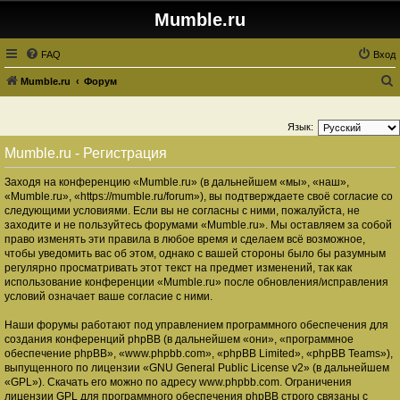
Mumble.ru
FAQ
Вход
Mumble.ru
Форум
о
и
Язык:
с
Mumble.ru - Регистрация
к
Заходя на конференцию «Mumble.ru» (в дальнейшем «мы», «наш»,
«Mumble.ru», «https://mumble.ru/forum»), вы подтверждаете своё согласие со
следующими условиями. Если вы не согласны с ними, пожалуйста, не
заходите и не пользуйтесь форумами «Mumble.ru». Мы оставляем за собой
право изменять эти правила в любое время и сделаем всё возможное,
чтобы уведомить вас об этом, однако с вашей стороны было бы разумным
регулярно просматривать этот текст на предмет изменений, так как
использование конференции «Mumble.ru» после обновления/исправления
условий означает ваше согласие с ними.
Наши форумы работают под управлением программного обеспечения для
создания конференций phpBB (в дальнейшем «они», «программное
обеспечение phpBB», «www.phpbb.com», «phpBB Limited», «phpBB Teams»),
выпущенного по лицензии «
GNU General Public License v2
» (в дальнейшем
«GPL»). Скачать его можно по адресу
www.phpbb.com
. Ограничения
лицензии GPL для программного обеспечения phpBB строго связаны с