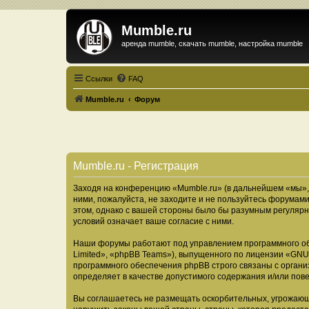
Mumble.ru
аренда mumble, скачать mumble, настройка mumble
Ссылки
FAQ
Mumble.ru
Форум
Mumble.ru - Регистрация
Заходя на конференцию «Mumble.ru» (в дальнейшем «мы», «
ними, пожалуйста, не заходите и не пользуйтесь форумами
этом, однако с вашей стороны было бы разумным регулярн
условий означает ваше согласие с ними.
Наши форумы работают под управлением программного об
Limited», «phpBB Teams»), выпущенного по лицензии «
GNU 
программного обеспечения phpBB строго связаны с органи
определяет в качестве допустимого содержания и/или по
Вы соглашаетесь не размещать оскорбительных, угрожающ