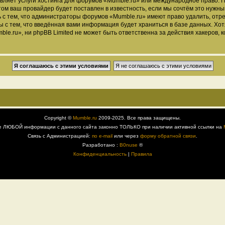
вляет услуги хостинга для форумов «Mumble.ru» или международное право. 
м ваш провайдер будет поставлен в известность, если мы сочтём это нужны
 с тем, что администраторы форумов «Mumble.ru» имеют право удалить, отре
ы с тем, что введённая вами информация будет храниться в базе данных. Хо
.ru», ни phpBB Limited не может быть ответственна за действия хакеров, к
Copyright ©
Mumble.ru
2009-2025. Все права защищены.
е ЛЮБОЙ информации с данного сайта законно ТОЛЬКО при наличии активной ссылки на
Связь с Администрацией:
по e-mail
или через
форму обратной связи
.
Разработано :
B0nuse
®
Конфиденциальность
|
Правила