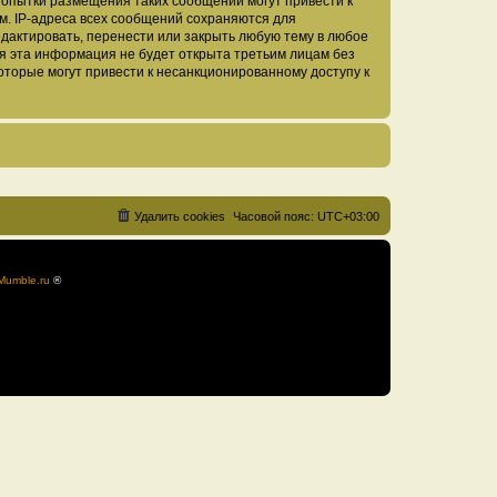
Попытки размещения таких сообщений могут привести к
м. IP-адреса всех сообщений сохраняются для
дактировать, перенести или закрыть любую тему в любое
тя эта информация не будет открыта третьим лицам без
оторые могут привести к несанкционированному доступу к
Удалить cookies
Часовой пояс:
UTC+03:00
Mumble.ru
®