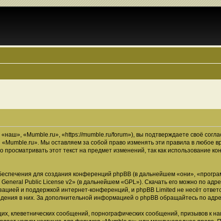
наш», «Mumble.ru», «https://mumble.ru/forum»), вы подтверждаете своё согл
 «Mumble.ru». Мы оставляем за собой право изменять эти правила в любое в
о просматривать этот текст на предмет изменений, так как использование 
еспечения для создания конференций phpBB (в дальнейшем «они», «програ
General Public License v2
» (в дальнейшем «GPL»). Скачать его можно по адр
зацией и поддержкой интернет-конференций, и phpBB Limited не несёт ответ
ведения в них. За дополнительной информацией о phpBB обращайтесь по адр
их, клеветнических сообщений, порнографических сообщений, призывов к на