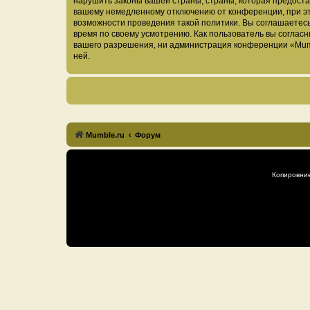
нарушить законы вашей страны, страны, которая предоста
вашему немедленному отключению от конференции, при это
возможности проведения такой политики. Вы соглашаетесь
время по своему усмотрению. Как пользователь вы согласн
вашего разрешения, ни администрация конференции «Mumble
ней.
Mumble.ru
Форум
Копировни