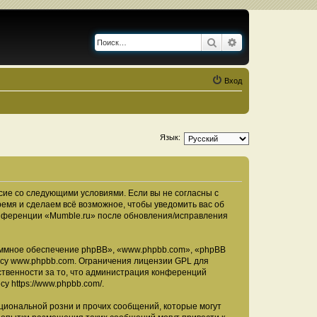
Поиск
Расширенный по
Вход
Язык:
асие со следующими условиями. Если вы не согласны с
ремя и сделаем всё возможное, чтобы уведомить вас об
конференции «Mumble.ru» после обновления/исправления
ммное обеспечение phpBB», «www.phpbb.com», «phpBB
есу
www.phpbb.com
. Ограничения лицензии GPL для
ственности за то, что администрация конференций
есу
https://www.phpbb.com/
.
циональной розни и прочих сообщений, которые могут