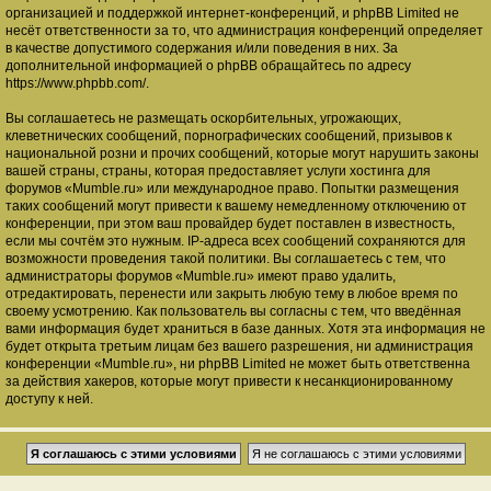
организацией и поддержкой интернет-конференций, и phpBB Limited не
несёт ответственности за то, что администрация конференций определяет
в качестве допустимого содержания и/или поведения в них. За
дополнительной информацией о phpBB обращайтесь по адресу
https://www.phpbb.com/
.
Вы соглашаетесь не размещать оскорбительных, угрожающих,
клеветнических сообщений, порнографических сообщений, призывов к
национальной розни и прочих сообщений, которые могут нарушить законы
вашей страны, страны, которая предоставляет услуги хостинга для
форумов «Mumble.ru» или международное право. Попытки размещения
таких сообщений могут привести к вашему немедленному отключению от
конференции, при этом ваш провайдер будет поставлен в известность,
если мы сочтём это нужным. IP-адреса всех сообщений сохраняются для
возможности проведения такой политики. Вы соглашаетесь с тем, что
администраторы форумов «Mumble.ru» имеют право удалить,
отредактировать, перенести или закрыть любую тему в любое время по
своему усмотрению. Как пользователь вы согласны с тем, что введённая
вами информация будет храниться в базе данных. Хотя эта информация не
будет открыта третьим лицам без вашего разрешения, ни администрация
конференции «Mumble.ru», ни phpBB Limited не может быть ответственна
за действия хакеров, которые могут привести к несанкционированному
доступу к ней.