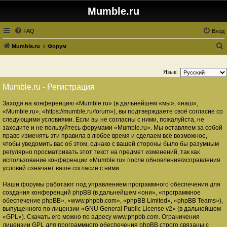
Mumble.ru
FAQ
Вход
Mumble.ru
Форум
о
и
Язык:
с
Mumble.ru - Регистрация
к
Заходя на конференцию «Mumble.ru» (в дальнейшем «мы», «наш»,
«Mumble.ru», «https://mumble.ru/forum»), вы подтверждаете своё согласие со
следующими условиями. Если вы не согласны с ними, пожалуйста, не
заходите и не пользуйтесь форумами «Mumble.ru». Мы оставляем за собой
право изменять эти правила в любое время и сделаем всё возможное,
чтобы уведомить вас об этом, однако с вашей стороны было бы разумным
регулярно просматривать этот текст на предмет изменений, так как
использование конференции «Mumble.ru» после обновления/исправления
условий означает ваше согласие с ними.
Наши форумы работают под управлением программного обеспечения для
создания конференций phpBB (в дальнейшем «они», «программное
обеспечение phpBB», «www.phpbb.com», «phpBB Limited», «phpBB Teams»),
выпущенного по лицензии «
GNU General Public License v2
» (в дальнейшем
«GPL»). Скачать его можно по адресу
www.phpbb.com
. Ограничения
лицензии GPL для программного обеспечения phpBB строго связаны с