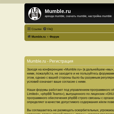
Mumble.ru
аренда mumble, скачать mumble, настройка mumble
Ссылки
FAQ
Mumble.ru
Форум
Mumble.ru - Регистрация
Заходя на конференцию «Mumble.ru» (в дальнейшем «мы», «
ними, пожалуйста, не заходите и не пользуйтесь форумами
этом, однако с вашей стороны было бы разумным регулярн
условий означает ваше согласие с ними.
Наши форумы работают под управлением программного об
Limited», «phpBB Teams»), выпущенного по лицензии «
GNU 
программного обеспечения phpBB строго связаны с органи
определяет в качестве допустимого содержания и/или по
Вы соглашаетесь не размещать оскорбительных, угрожающ