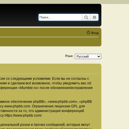
Поиск
Расширенный по
Вход
Язык:
асие со следующими условиями. Если вы не согласны с
ремя и сделаем всё возможное, чтобы уведомить вас об
конференции «Mumble.ru» после обновления/исправления
ммное обеспечение phpBB», «www.phpbb.com», «phpBB
есу
www.phpbb.com
. Ограничения лицензии GPL для
ственности за то, что администрация конференций
есу
https://www.phpbb.com/
.
циональной розни и прочих сообщений, которые могут