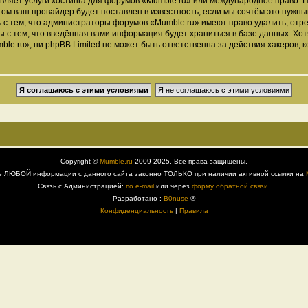
вляет услуги хостинга для форумов «Mumble.ru» или международное право. 
м ваш провайдер будет поставлен в известность, если мы сочтём это нужны
 с тем, что администраторы форумов «Mumble.ru» имеют право удалить, отре
ы с тем, что введённая вами информация будет храниться в базе данных. Хо
.ru», ни phpBB Limited не может быть ответственна за действия хакеров, к
Copyright ©
Mumble.ru
2009-2025. Все права защищены.
е ЛЮБОЙ информации с данного сайта законно ТОЛЬКО при наличии активной ссылки на
Связь с Администрацией:
по e-mail
или через
форму обратной связи
.
Разработано :
B0nuse
®
Конфиденциальность
|
Правила