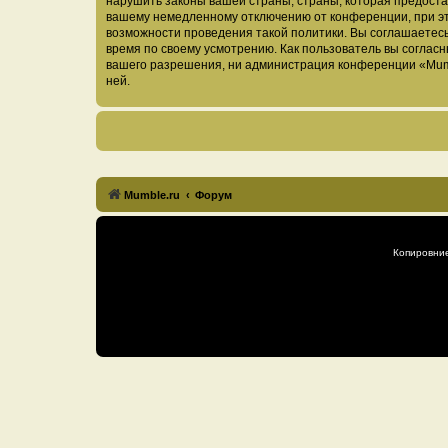
нарушить законы вашей страны, страны, которая предоста
вашему немедленному отключению от конференции, при это
возможности проведения такой политики. Вы соглашаетесь
время по своему усмотрению. Как пользователь вы согласн
вашего разрешения, ни администрация конференции «Mumble
ней.
Mumble.ru
Форум
Копировни