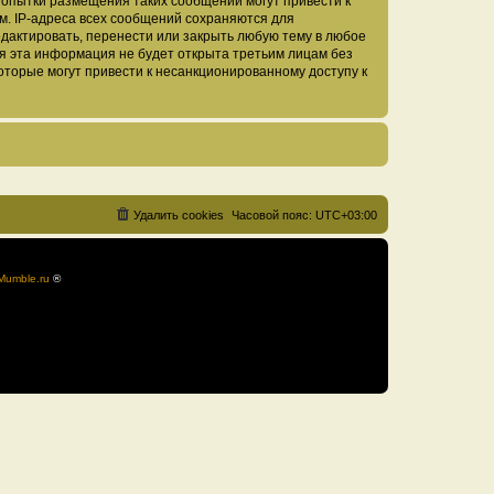
Попытки размещения таких сообщений могут привести к
м. IP-адреса всех сообщений сохраняются для
дактировать, перенести или закрыть любую тему в любое
тя эта информация не будет открыта третьим лицам без
оторые могут привести к несанкционированному доступу к
Удалить cookies
Часовой пояс:
UTC+03:00
Mumble.ru
®