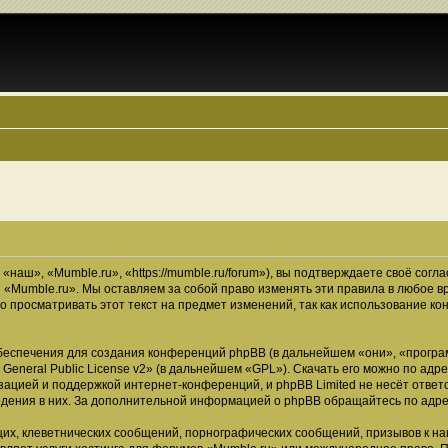
наш», «Mumble.ru», «https://mumble.ru/forum»), вы подтверждаете своё согл
 «Mumble.ru». Мы оставляем за собой право изменять эти правила в любое в
о просматривать этот текст на предмет изменений, так как использование 
еспечения для создания конференций phpBB (в дальнейшем «они», «програ
General Public License v2
» (в дальнейшем «GPL»). Скачать его можно по адр
зацией и поддержкой интернет-конференций, и phpBB Limited не несёт ответ
ведения в них. За дополнительной информацией о phpBB обращайтесь по адр
их, клеветнических сообщений, порнографических сообщений, призывов к на