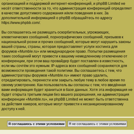
организацией и поддержкой интернет-конференций, и phpBB Limited не
несёт ответственности за то, что администрация конференций определяет
в качестве допустимого содержания и/или поведения в них. За
дополнительной информацией о phpBB обращайтесь по адресу
https://www.phpbb.com/
.
Вы соглашаетесь не размещать оскорбительных, угрожающих,
клеветнических сообщений, порнографических сообщений, призывов к
национальной розни и прочих сообщений, которые могут нарушить законы
вашей страны, страны, которая предоставляет услуги хостинга для
форумов «Mumble.ru» или международное право. Попытки размещения
таких сообщений могут привести к вашему немедленному отключению от
конференции, при этом ваш провайдер будет поставлен в известность,
если мы сочтём это нужным. IP-адреса всех сообщений сохраняются для
возможности проведения такой политики. Вы соглашаетесь с тем, что
администраторы форумов «Mumble.ru» имеют право удалить,
отредактировать, перенести или закрыть любую тему в любое время по
своему усмотрению. Как пользователь вы согласны с тем, что введённая
вами информация будет храниться в базе данных. Хотя эта информация не
будет открыта третьим лицам без вашего разрешения, ни администрация
конференции «Mumble.ru», ни phpBB Limited не может быть ответственна
за действия хакеров, которые могут привести к несанкционированному
доступу к ней.