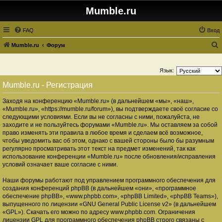
Mumble.ru
FAQ
Вход
Mumble.ru
Форум
о
и
Язык:
с
Mumble.ru - Регистрация
к
Заходя на конференцию «Mumble.ru» (в дальнейшем «мы», «наш»,
«Mumble.ru», «https://mumble.ru/forum»), вы подтверждаете своё согласие со
следующими условиями. Если вы не согласны с ними, пожалуйста, не
заходите и не пользуйтесь форумами «Mumble.ru». Мы оставляем за собой
право изменять эти правила в любое время и сделаем всё возможное,
чтобы уведомить вас об этом, однако с вашей стороны было бы разумным
регулярно просматривать этот текст на предмет изменений, так как
использование конференции «Mumble.ru» после обновления/исправления
условий означает ваше согласие с ними.
Наши форумы работают под управлением программного обеспечения для
создания конференций phpBB (в дальнейшем «они», «программное
обеспечение phpBB», «www.phpbb.com», «phpBB Limited», «phpBB Teams»),
выпущенного по лицензии «
GNU General Public License v2
» (в дальнейшем
«GPL»). Скачать его можно по адресу
www.phpbb.com
. Ограничения
лицензии GPL для программного обеспечения phpBB строго связаны с