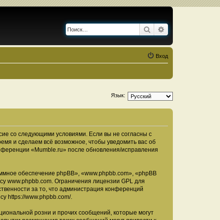
Поиск
Расширенный по
Вход
Язык:
асие со следующими условиями. Если вы не согласны с
ремя и сделаем всё возможное, чтобы уведомить вас об
конференции «Mumble.ru» после обновления/исправления
ммное обеспечение phpBB», «www.phpbb.com», «phpBB
есу
www.phpbb.com
. Ограничения лицензии GPL для
ственности за то, что администрация конференций
есу
https://www.phpbb.com/
.
циональной розни и прочих сообщений, которые могут