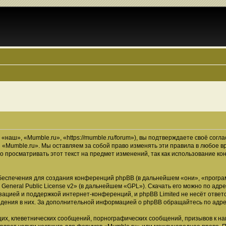
наш», «Mumble.ru», «https://mumble.ru/forum»), вы подтверждаете своё согл
 «Mumble.ru». Мы оставляем за собой право изменять эти правила в любое в
о просматривать этот текст на предмет изменений, так как использование 
еспечения для создания конференций phpBB (в дальнейшем «они», «програ
General Public License v2
» (в дальнейшем «GPL»). Скачать его можно по адр
зацией и поддержкой интернет-конференций, и phpBB Limited не несёт ответ
ведения в них. За дополнительной информацией о phpBB обращайтесь по адр
их, клеветнических сообщений, порнографических сообщений, призывов к на