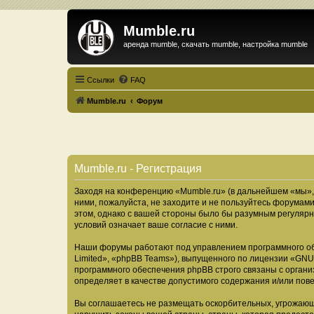
Mumble.ru
аренда mumble, скачать mumble, настройка mumble
Ссылки
FAQ
Mumble.ru
Форум
Mumble.ru - Регистрация
Заходя на конференцию «Mumble.ru» (в дальнейшем «мы», «
ними, пожалуйста, не заходите и не пользуйтесь форумами
этом, однако с вашей стороны было бы разумным регулярн
условий означает ваше согласие с ними.
Наши форумы работают под управлением программного об
Limited», «phpBB Teams»), выпущенного по лицензии «
GNU 
программного обеспечения phpBB строго связаны с органи
определяет в качестве допустимого содержания и/или по
Вы соглашаетесь не размещать оскорбительных, угрожающ