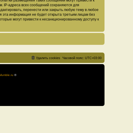
Попытки размещения таких сообщений могут привести к
м. IP-адреса всех сообщений сохраняются для
дактировать, перенести или закрыть любую тему в любое
тя эта информация не будет открыта третьим лицам без
оторые могут привести к несанкционированному доступу к
Удалить cookies
Часовой пояс:
UTC+03:00
Mumble.ru
®