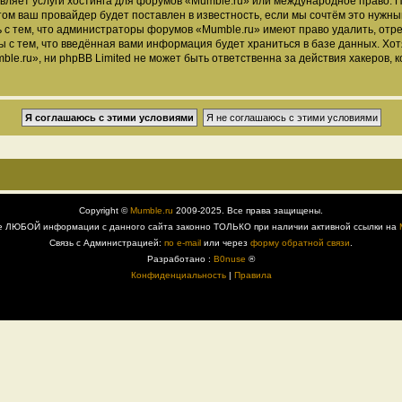
вляет услуги хостинга для форумов «Mumble.ru» или международное право. 
м ваш провайдер будет поставлен в известность, если мы сочтём это нужны
 с тем, что администраторы форумов «Mumble.ru» имеют право удалить, отре
ы с тем, что введённая вами информация будет храниться в базе данных. Хо
.ru», ни phpBB Limited не может быть ответственна за действия хакеров, к
Copyright ©
Mumble.ru
2009-2025. Все права защищены.
е ЛЮБОЙ информации с данного сайта законно ТОЛЬКО при наличии активной ссылки на
Связь с Администрацией:
по e-mail
или через
форму обратной связи
.
Разработано :
B0nuse
®
Конфиденциальность
|
Правила