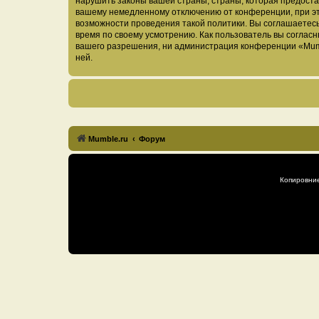
нарушить законы вашей страны, страны, которая предоста
вашему немедленному отключению от конференции, при это
возможности проведения такой политики. Вы соглашаетесь
время по своему усмотрению. Как пользователь вы согласн
вашего разрешения, ни администрация конференции «Mumble
ней.
Mumble.ru
Форум
Копировни