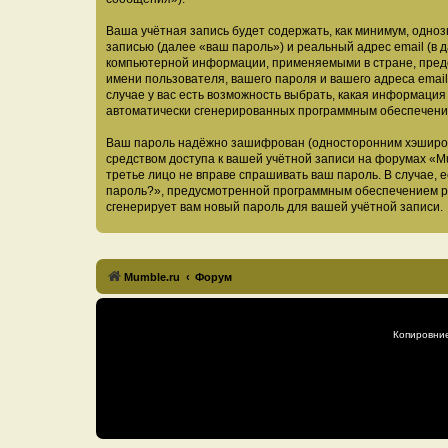
Ваша учётная запись будет содержать, как минимум, одн
записью (далее «ваш пароль») и реальный адрес email (в
компьютерной информации, применяемыми в стране, предо
имени пользователя, вашего пароля и вашего адреса email
случае у вас есть возможность выбрать, какая информация
автоматически сгенерированных программным обеспечени
Ваш пароль надёжно зашифрован (односторонним хэширован
средством доступа к вашей учётной записи на форумах «Mum
третье лицо не вправе спрашивать ваш пароль. В случае,
пароль?», предусмотренной программным обеспечением ph
сгенерирует вам новый пароль для вашей учётной записи.
Mumble.ru
Форум
Копировни