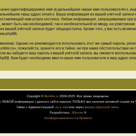
означно идентифицируемое имя (в дальнейшем «ваше имя пользователя»), ин
 дальнейшем «ваш адрес email»). Ваша информация из вашей учётной записи
ставляющей нам услуги хостинга. Любая информация, запрашиваемая при р
, может быть как необходимой, так и необязательной ко вводу, на усмотрен
 из вашей учётной записи будет общедоступна. Кроме того, у вас есть возмож
ем phpBB.
ием). Однако не рекомендуется использовать этот же самый пароль, регист
ble.ru», пожалуйста, храните его в тайне, ни при каких обстоятельствах ни 
 если вы забудете ваш пароль к вашей учётной записи, вы сможете воспольз
pBB. Вам будет необходимо ввести ваше имя пользователя и ваш адрес emai
Copyright ©
Mumble.ru
2009-2025. Все права защищены.
е ЛЮБОЙ информации с данного сайта законно ТОЛЬКО при наличии активной ссылки на
Связь с Администрацией:
по e-mail
или через
форму обратной связи
.
Разработано :
B0nuse
®
Конфиденциальность
|
Правила