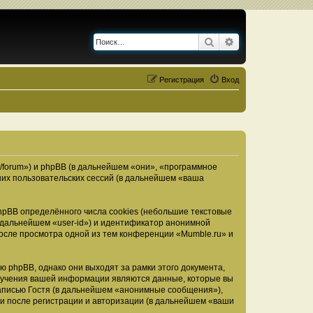
Поиск
Расширенный по
Регистрация
Вход
u/forum») и phpBB (в дальнейшем «они», «программное
их пользовательских сессий (в дальнейшем «ваша
pBB определённого числа cookies (небольшие текстовые
 дальнейшем «user-id») и идентификатор анонимной
после просмотра одной из тем конференции «Mumble.ru» и
 phpBB, однако они выходят за рамки этого документа,
лучения вашей информации являются данные, которые вы
аписью Гостя (в дальнейшем «анонимные сообщения»),
ми после регистрации и авторизации (в дальнейшем «ваши