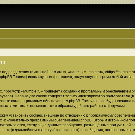
сти
о подразделения (в дальнейшем «мы», «наш», «Mumble.ru», «https://mumble.r
 «phpBB Teams») используют информацию, полученную во время любой из ваш
, просмотр «Mumble.ru» приведёт к созданию программным обеспечением ph
узера). Первые две cookie содержат только идентификатор пользователя (в
военные вам программным обеспечением phpBB. Третья cookie будет создана 
нных вами темах, повышая таким образом удобство работы с форумами.
жем установить cookies, внешние по отношению к программному обеспечению
ных исключительно программным обеспечением phpBB. Вторым источником по
 исчерпываются, следующие данные: сообщения, размещённые под учётной з
e.ru» (в дальнейшем «ваша учётная запись») и сообщения, оставленные ва