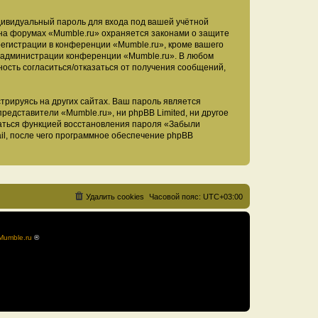
дивидуальный пароль для входа под вашей учётной
 на форумах «Mumble.ru» охраняется законами о защите
егистрации в конференции «Mumble.ru», кроме вашего
ие администрации конференции «Mumble.ru». В любом
ность согласиться/отказаться от получения сообщений,
рируясь на других сайтах. Ваш пароль является
представители «Mumble.ru», ни phpBB Limited, ни другое
оваться функцией восстановления пароля «Забыли
l, после чего программное обеспечение phpBB
Удалить cookies
Часовой пояс:
UTC+03:00
Mumble.ru
®