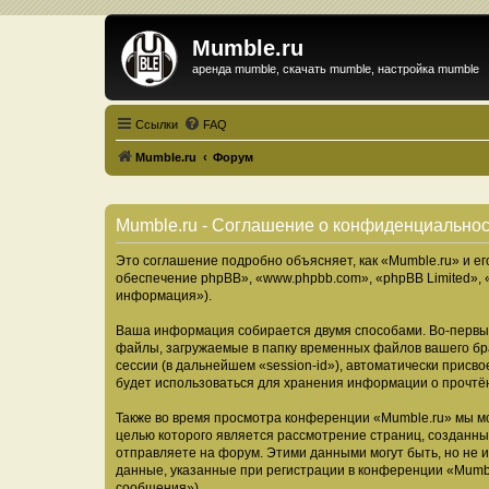
Mumble.ru
аренда mumble, скачать mumble, настройка mumble
Ссылки
FAQ
Mumble.ru
Форум
Mumble.ru - Соглашение о конфиденциально
Это соглашение подробно объясняет, как «Mumble.ru» и ег
обеспечение phpBB», «www.phpbb.com», «phpBB Limited»,
информация»).
Ваша информация собирается двумя способами. Во-первых
файлы, загружаемые в папку временных файлов вашего бра
сессии (в дальнейшем «session-id»), автоматически прис
будет использоваться для хранения информации о прочтё
Также во время просмотра конференции «Mumble.ru» мы мо
целью которого является рассмотрение страниц, создан
отправляете на форум. Этими данными могут быть, но не
данные, указанные при регистрации в конференции «Mumbl
сообщения»).