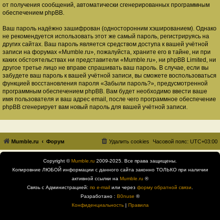
от получения сообщений, автоматически сгенерированных программным
обеспечением phpBB.
Ваш пароль надёжно зашифрован (односторонним хэшированием). Однако
не рекомендуется использовать этот же самый пароль, регистрируясь на
других сайтах. Ваш пароль является средством доступа к вашей учётной
записи на форумах «Mumble.ru», пожалуйста, храните его в тайне, ни при
каких обстоятельствах ни представители «Mumble.ru», ни phpBB Limited, ни
другое третье лицо не вправе спрашивать ваш пароль. В случае, если вы
забудете ваш пароль к вашей учётной записи, вы сможете воспользоваться
функцией восстановления пароля «Забыли пароль?», предусмотренной
программным обеспечением phpBB. Вам будет необходимо ввести ваше
имя пользователя и ваш адрес email, после чего программное обеспечение
phpBB сгенерирует вам новый пароль для вашей учётной записи.
Mumble.ru
Форум
Удалить cookies
Часовой пояс:
UTC+03:00
Copyright ©
Mumble.ru
2009-2025. Все права защищены.
Копировние ЛЮБОЙ информации с данного сайта законно ТОЛЬКО при наличии
активной ссылки на
Mumble.ru
®
Связь с Администрацией:
по e-mail
или через
форму обратной связи
.
Разработано :
B0nuse
®
Конфиденциальность
|
Правила