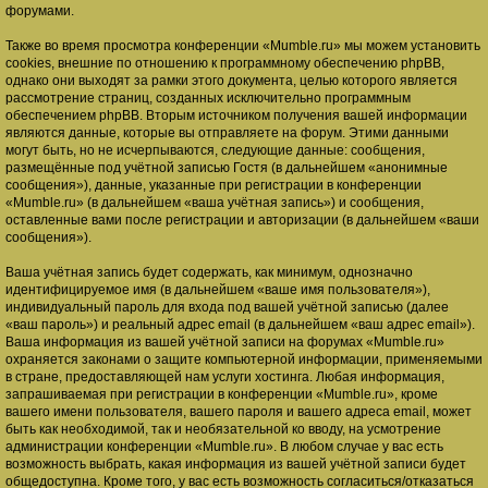
форумами.
Также во время просмотра конференции «Mumble.ru» мы можем установить
cookies, внешние по отношению к программному обеспечению phpBB,
однако они выходят за рамки этого документа, целью которого является
рассмотрение страниц, созданных исключительно программным
обеспечением phpBB. Вторым источником получения вашей информации
являются данные, которые вы отправляете на форум. Этими данными
могут быть, но не исчерпываются, следующие данные: сообщения,
размещённые под учётной записью Гостя (в дальнейшем «анонимные
сообщения»), данные, указанные при регистрации в конференции
«Mumble.ru» (в дальнейшем «ваша учётная запись») и сообщения,
оставленные вами после регистрации и авторизации (в дальнейшем «ваши
сообщения»).
Ваша учётная запись будет содержать, как минимум, однозначно
идентифицируемое имя (в дальнейшем «ваше имя пользователя»),
индивидуальный пароль для входа под вашей учётной записью (далее
«ваш пароль») и реальный адрес email (в дальнейшем «ваш адрес email»).
Ваша информация из вашей учётной записи на форумах «Mumble.ru»
охраняется законами о защите компьютерной информации, применяемыми
в стране, предоставляющей нам услуги хостинга. Любая информация,
запрашиваемая при регистрации в конференции «Mumble.ru», кроме
вашего имени пользователя, вашего пароля и вашего адреса email, может
быть как необходимой, так и необязательной ко вводу, на усмотрение
администрации конференции «Mumble.ru». В любом случае у вас есть
возможность выбрать, какая информация из вашей учётной записи будет
общедоступна. Кроме того, у вас есть возможность согласиться/отказаться