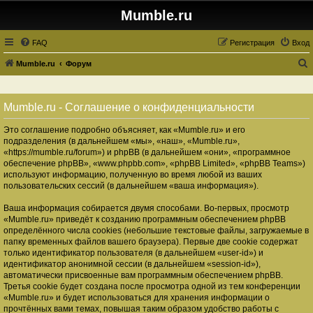
Mumble.ru
FAQ
Регистрация
Вход
Mumble.ru
Форум
о
и
Mumble.ru - Соглашение о конфиденциальности
с
Это соглашение подробно объясняет, как «Mumble.ru» и его
к
подразделения (в дальнейшем «мы», «наш», «Mumble.ru»,
«https://mumble.ru/forum») и phpBB (в дальнейшем «они», «программное
обеспечение phpBB», «www.phpbb.com», «phpBB Limited», «phpBB Teams»)
используют информацию, полученную во время любой из ваших
пользовательских сессий (в дальнейшем «ваша информация»).
Ваша информация собирается двумя способами. Во-первых, просмотр
«Mumble.ru» приведёт к созданию программным обеспечением phpBB
определённого числа cookies (небольшие текстовые файлы, загружаемые в
папку временных файлов вашего браузера). Первые две cookie содержат
только идентификатор пользователя (в дальнейшем «user-id») и
идентификатор анонимной сессии (в дальнейшем «session-id»),
автоматически присвоенные вам программным обеспечением phpBB.
Третья cookie будет создана после просмотра одной из тем конференции
«Mumble.ru» и будет использоваться для хранения информации о
прочтённых вами темах, повышая таким образом удобство работы с