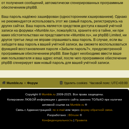
от получения сообщений, автоматически сгенерированных программным
обеспечением phpBB.
Ваш пароль надёжно зашифрован (односторонним хэшированием). Однако
не рекомендуется использовать этот же самый пароль, регистрируясь на
других сайтах. Ваш пароль является средством доступа к вашей учётной
записи на форумах «Mumble.ru», пожалуйста, храните его в тайне, ни при
каких обстоятельствах ни представители «Mumble.ru», ни phpBB Limited, ни
другое третье лицо не вправе спрашивать ваш пароль. В случае, если вы
забудете ваш пароль к вашей учётной записи, вы сможете воспользоваться
функцией восстановления пароля «Забыли пароль?», предусмотренной
программным обеспечением phpBB. Вам будет необходимо ввести ваше
имя пользователя и ваш адрес email, после чего программное обеспечение
phpBB сгенерирует вам новый пароль для вашей учётной записи.
Mumble.ru
Форум
Удалить cookies
Часовой пояс:
UTC+03:00
Copyright ©
Mumble.ru
2009-2025. Все права защищены.
Копировние ЛЮБОЙ информации с данного сайта законно ТОЛЬКО при наличии
активной ссылки на
Mumble.ru
®
Связь с Администрацией:
по e-mail
или через
форму обратной связи
.
Разработано :
B0nuse
®
Конфиденциальность
|
Правила