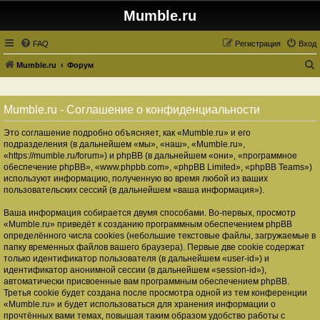
Mumble.ru
FAQ
Регистрация
Вход
Mumble.ru
Форум
о
и
Mumble.ru - Соглашение о конфиденциальности
с
Это соглашение подробно объясняет, как «Mumble.ru» и его
к
подразделения (в дальнейшем «мы», «наш», «Mumble.ru»,
«https://mumble.ru/forum») и phpBB (в дальнейшем «они», «программное
обеспечение phpBB», «www.phpbb.com», «phpBB Limited», «phpBB Teams»)
используют информацию, полученную во время любой из ваших
пользовательских сессий (в дальнейшем «ваша информация»).
Ваша информация собирается двумя способами. Во-первых, просмотр
«Mumble.ru» приведёт к созданию программным обеспечением phpBB
определённого числа cookies (небольшие текстовые файлы, загружаемые в
папку временных файлов вашего браузера). Первые две cookie содержат
только идентификатор пользователя (в дальнейшем «user-id») и
идентификатор анонимной сессии (в дальнейшем «session-id»),
автоматически присвоенные вам программным обеспечением phpBB.
Третья cookie будет создана после просмотра одной из тем конференции
«Mumble.ru» и будет использоваться для хранения информации о
прочтённых вами темах, повышая таким образом удобство работы с