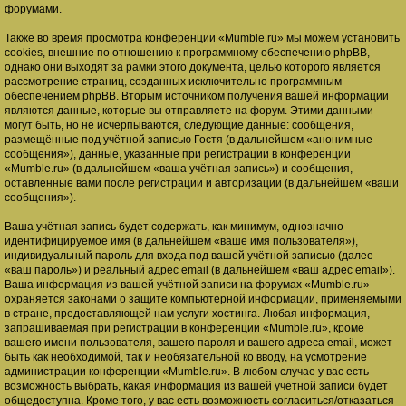
форумами.
Также во время просмотра конференции «Mumble.ru» мы можем установить
cookies, внешние по отношению к программному обеспечению phpBB,
однако они выходят за рамки этого документа, целью которого является
рассмотрение страниц, созданных исключительно программным
обеспечением phpBB. Вторым источником получения вашей информации
являются данные, которые вы отправляете на форум. Этими данными
могут быть, но не исчерпываются, следующие данные: сообщения,
размещённые под учётной записью Гостя (в дальнейшем «анонимные
сообщения»), данные, указанные при регистрации в конференции
«Mumble.ru» (в дальнейшем «ваша учётная запись») и сообщения,
оставленные вами после регистрации и авторизации (в дальнейшем «ваши
сообщения»).
Ваша учётная запись будет содержать, как минимум, однозначно
идентифицируемое имя (в дальнейшем «ваше имя пользователя»),
индивидуальный пароль для входа под вашей учётной записью (далее
«ваш пароль») и реальный адрес email (в дальнейшем «ваш адрес email»).
Ваша информация из вашей учётной записи на форумах «Mumble.ru»
охраняется законами о защите компьютерной информации, применяемыми
в стране, предоставляющей нам услуги хостинга. Любая информация,
запрашиваемая при регистрации в конференции «Mumble.ru», кроме
вашего имени пользователя, вашего пароля и вашего адреса email, может
быть как необходимой, так и необязательной ко вводу, на усмотрение
администрации конференции «Mumble.ru». В любом случае у вас есть
возможность выбрать, какая информация из вашей учётной записи будет
общедоступна. Кроме того, у вас есть возможность согласиться/отказаться