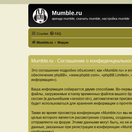
Mumble.ru
аренда mumble, скачать mumble, настройка mumble
Ссылки
FAQ
Mumble.ru
Форум
Mumble.ru - Соглашение о конфиденциально
Это соглашение подробно объясняет, как «Mumble.ru» и ег
обеспечение phpBB», «www.phpbb.com», «phpBB Limited»,
информация»).
Ваша информация собирается двумя способами. Во-первых
файлы, загружаемые в папку временных файлов вашего бра
сессии (в дальнейшем «session-id»), автоматически прис
будет использоваться для хранения информации о прочтё
Также во время просмотра конференции «Mumble.ru» мы мо
целью которого является рассмотрение страниц, создан
отправляете на форум. Этими данными могут быть, но не
данные, указанные при регистрации в конференции «Mumbl
сообщения»).