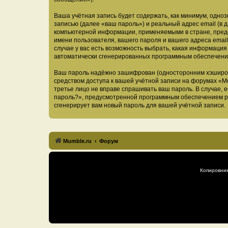
Ваша учётная запись будет содержать, как минимум, одн
записью (далее «ваш пароль») и реальный адрес email (в
компьютерной информации, применяемыми в стране, предо
имени пользователя, вашего пароля и вашего адреса email
случае у вас есть возможность выбрать, какая информация
автоматически сгенерированных программным обеспечени
Ваш пароль надёжно зашифрован (односторонним хэширован
средством доступа к вашей учётной записи на форумах «Mum
третье лицо не вправе спрашивать ваш пароль. В случае,
пароль?», предусмотренной программным обеспечением ph
сгенерирует вам новый пароль для вашей учётной записи.
Mumble.ru
Форум
Копировни