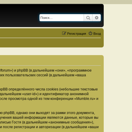
Поиск
Расширенный по
Регистрация
Вход
u/forum») и phpBB (в дальнейшем «они», «программное
их пользовательских сессий (в дальнейшем «ваша
pBB определённого числа cookies (небольшие текстовые
 дальнейшем «user-id») и идентификатор анонимной
после просмотра одной из тем конференции «Mumble.ru» и
 phpBB, однако они выходят за рамки этого документа,
лучения вашей информации являются данные, которые вы
аписью Гостя (в дальнейшем «анонимные сообщения»),
ми после регистрации и авторизации (в дальнейшем «ваши