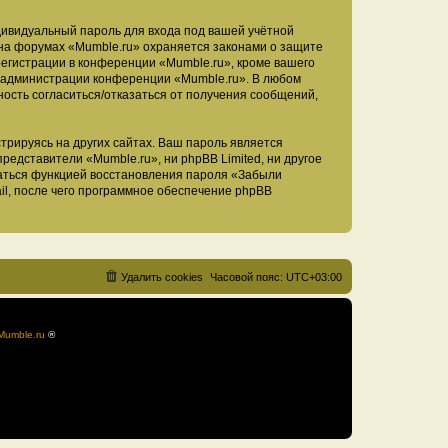
дивидуальный пароль для входа под вашей учётной
 на форумах «Mumble.ru» охраняется законами о защите
егистрации в конференции «Mumble.ru», кроме вашего
ие администрации конференции «Mumble.ru». В любом
ность согласиться/отказаться от получения сообщений,
рируясь на других сайтах. Ваш пароль является
представители «Mumble.ru», ни phpBB Limited, ни другое
оваться функцией восстановления пароля «Забыли
l, после чего программное обеспечение phpBB
Удалить cookies
Часовой пояс:
UTC+03:00
Mumble.ru
®