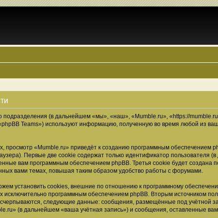
сти
о подразделения (в дальнейшем «мы», «наш», «Mumble.ru», «https://mumble.r
 «phpBB Teams») используют информацию, полученную во время любой из ваш
, просмотр «Mumble.ru» приведёт к созданию программным обеспечением ph
узера). Первые две cookie содержат только идентификатор пользователя (в
военные вам программным обеспечением phpBB. Третья cookie будет создана 
нных вами темах, повышая таким образом удобство работы с форумами.
жем установить cookies, внешние по отношению к программному обеспечению
ных исключительно программным обеспечением phpBB. Вторым источником по
 исчерпываются, следующие данные: сообщения, размещённые под учётной з
e.ru» (в дальнейшем «ваша учётная запись») и сообщения, оставленные ва