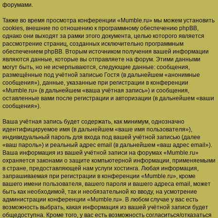
форумами.
Также во время просмотра конференции «Mumble.ru» мы можем установить
cookies, внешние по отношению к программному обеспечению phpBB,
однако они выходят за рамки этого документа, целью которого является
рассмотрение страниц, созданных исключительно программным
обеспечением phpBB. Вторым источником получения вашей информации
являются данные, которые вы отправляете на форум. Этими данными
могут быть, но не исчерпываются, следующие данные: сообщения,
размещённые под учётной записью Гостя (в дальнейшем «анонимные
сообщения»), данные, указанные при регистрации в конференции
«Mumble.ru» (в дальнейшем «ваша учётная запись») и сообщения,
оставленные вами после регистрации и авторизации (в дальнейшем «ваши
сообщения»).
Ваша учётная запись будет содержать, как минимум, однозначно
идентифицируемое имя (в дальнейшем «ваше имя пользователя»),
индивидуальный пароль для входа под вашей учётной записью (далее
«ваш пароль») и реальный адрес email (в дальнейшем «ваш адрес email»).
Ваша информация из вашей учётной записи на форумах «Mumble.ru»
охраняется законами о защите компьютерной информации, применяемыми
в стране, предоставляющей нам услуги хостинга. Любая информация,
запрашиваемая при регистрации в конференции «Mumble.ru», кроме
вашего имени пользователя, вашего пароля и вашего адреса email, может
быть как необходимой, так и необязательной ко вводу, на усмотрение
администрации конференции «Mumble.ru». В любом случае у вас есть
возможность выбрать, какая информация из вашей учётной записи будет
общедоступна. Кроме того, у вас есть возможность согласиться/отказаться