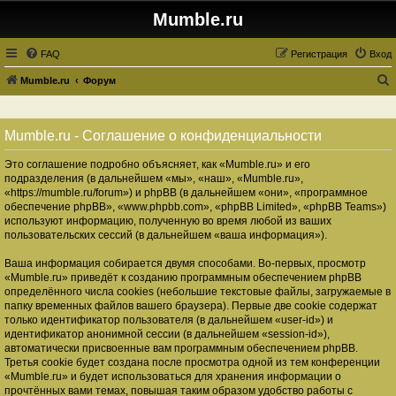
Mumble.ru
FAQ
Регистрация
Вход
Mumble.ru
Форум
о
и
Mumble.ru - Соглашение о конфиденциальности
с
Это соглашение подробно объясняет, как «Mumble.ru» и его
к
подразделения (в дальнейшем «мы», «наш», «Mumble.ru»,
«https://mumble.ru/forum») и phpBB (в дальнейшем «они», «программное
обеспечение phpBB», «www.phpbb.com», «phpBB Limited», «phpBB Teams»)
используют информацию, полученную во время любой из ваших
пользовательских сессий (в дальнейшем «ваша информация»).
Ваша информация собирается двумя способами. Во-первых, просмотр
«Mumble.ru» приведёт к созданию программным обеспечением phpBB
определённого числа cookies (небольшие текстовые файлы, загружаемые в
папку временных файлов вашего браузера). Первые две cookie содержат
только идентификатор пользователя (в дальнейшем «user-id») и
идентификатор анонимной сессии (в дальнейшем «session-id»),
автоматически присвоенные вам программным обеспечением phpBB.
Третья cookie будет создана после просмотра одной из тем конференции
«Mumble.ru» и будет использоваться для хранения информации о
прочтённых вами темах, повышая таким образом удобство работы с