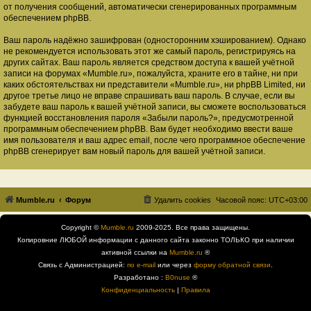
от получения сообщений, автоматически сгенерированных программным
обеспечением phpBB.
Ваш пароль надёжно зашифрован (односторонним хэшированием). Однако
не рекомендуется использовать этот же самый пароль, регистрируясь на
других сайтах. Ваш пароль является средством доступа к вашей учётной
записи на форумах «Mumble.ru», пожалуйста, храните его в тайне, ни при
каких обстоятельствах ни представители «Mumble.ru», ни phpBB Limited, ни
другое третье лицо не вправе спрашивать ваш пароль. В случае, если вы
забудете ваш пароль к вашей учётной записи, вы сможете воспользоваться
функцией восстановления пароля «Забыли пароль?», предусмотренной
программным обеспечением phpBB. Вам будет необходимо ввести ваше
имя пользователя и ваш адрес email, после чего программное обеспечение
phpBB сгенерирует вам новый пароль для вашей учётной записи.
Mumble.ru
Форум
Удалить cookies
Часовой пояс:
UTC+03:00
Copyright ©
Mumble.ru
2009-2025. Все права защищены.
Копировние ЛЮБОЙ информации с данного сайта законно ТОЛЬКО при наличии
активной ссылки на
Mumble.ru
®
Связь с Администрацией:
по e-mail
или через
форму обратной связи
.
Разработано :
B0nuse
®
Конфиденциальность
|
Правила