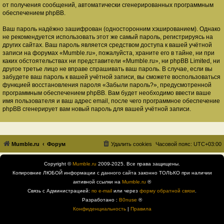
от получения сообщений, автоматически сгенерированных программным
обеспечением phpBB.
Ваш пароль надёжно зашифрован (односторонним хэшированием). Однако
не рекомендуется использовать этот же самый пароль, регистрируясь на
других сайтах. Ваш пароль является средством доступа к вашей учётной
записи на форумах «Mumble.ru», пожалуйста, храните его в тайне, ни при
каких обстоятельствах ни представители «Mumble.ru», ни phpBB Limited, ни
другое третье лицо не вправе спрашивать ваш пароль. В случае, если вы
забудете ваш пароль к вашей учётной записи, вы сможете воспользоваться
функцией восстановления пароля «Забыли пароль?», предусмотренной
программным обеспечением phpBB. Вам будет необходимо ввести ваше
имя пользователя и ваш адрес email, после чего программное обеспечение
phpBB сгенерирует вам новый пароль для вашей учётной записи.
Mumble.ru
Форум
Удалить cookies
Часовой пояс:
UTC+03:00
Copyright ©
Mumble.ru
2009-2025. Все права защищены.
Копировние ЛЮБОЙ информации с данного сайта законно ТОЛЬКО при наличии
активной ссылки на
Mumble.ru
®
Связь с Администрацией:
по e-mail
или через
форму обратной связи
.
Разработано :
B0nuse
®
Конфиденциальность
|
Правила