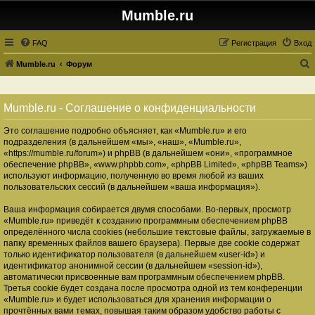
Mumble.ru
FAQ
Регистрация
Вход
Mumble.ru
Форум
о
и
Mumble.ru - Соглашение о конфиденциальности
с
Это соглашение подробно объясняет, как «Mumble.ru» и его
к
подразделения (в дальнейшем «мы», «наш», «Mumble.ru»,
«https://mumble.ru/forum») и phpBB (в дальнейшем «они», «программное
обеспечение phpBB», «www.phpbb.com», «phpBB Limited», «phpBB Teams»)
используют информацию, полученную во время любой из ваших
пользовательских сессий (в дальнейшем «ваша информация»).
Ваша информация собирается двумя способами. Во-первых, просмотр
«Mumble.ru» приведёт к созданию программным обеспечением phpBB
определённого числа cookies (небольшие текстовые файлы, загружаемые в
папку временных файлов вашего браузера). Первые две cookie содержат
только идентификатор пользователя (в дальнейшем «user-id») и
идентификатор анонимной сессии (в дальнейшем «session-id»),
автоматически присвоенные вам программным обеспечением phpBB.
Третья cookie будет создана после просмотра одной из тем конференции
«Mumble.ru» и будет использоваться для хранения информации о
прочтённых вами темах, повышая таким образом удобство работы с