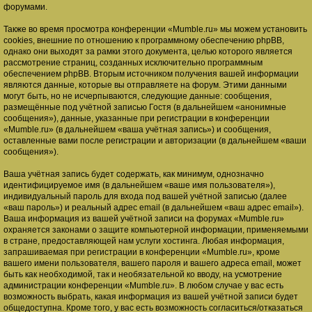
форумами.
Также во время просмотра конференции «Mumble.ru» мы можем установить
cookies, внешние по отношению к программному обеспечению phpBB,
однако они выходят за рамки этого документа, целью которого является
рассмотрение страниц, созданных исключительно программным
обеспечением phpBB. Вторым источником получения вашей информации
являются данные, которые вы отправляете на форум. Этими данными
могут быть, но не исчерпываются, следующие данные: сообщения,
размещённые под учётной записью Гостя (в дальнейшем «анонимные
сообщения»), данные, указанные при регистрации в конференции
«Mumble.ru» (в дальнейшем «ваша учётная запись») и сообщения,
оставленные вами после регистрации и авторизации (в дальнейшем «ваши
сообщения»).
Ваша учётная запись будет содержать, как минимум, однозначно
идентифицируемое имя (в дальнейшем «ваше имя пользователя»),
индивидуальный пароль для входа под вашей учётной записью (далее
«ваш пароль») и реальный адрес email (в дальнейшем «ваш адрес email»).
Ваша информация из вашей учётной записи на форумах «Mumble.ru»
охраняется законами о защите компьютерной информации, применяемыми
в стране, предоставляющей нам услуги хостинга. Любая информация,
запрашиваемая при регистрации в конференции «Mumble.ru», кроме
вашего имени пользователя, вашего пароля и вашего адреса email, может
быть как необходимой, так и необязательной ко вводу, на усмотрение
администрации конференции «Mumble.ru». В любом случае у вас есть
возможность выбрать, какая информация из вашей учётной записи будет
общедоступна. Кроме того, у вас есть возможность согласиться/отказаться