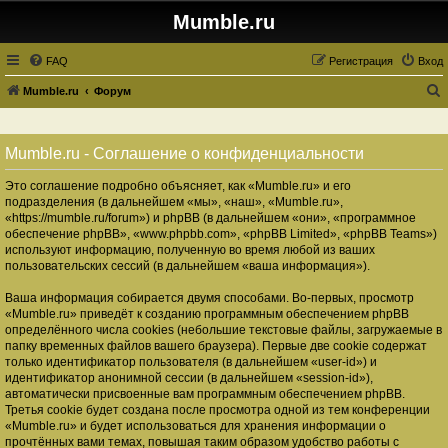
Mumble.ru
FAQ
Регистрация
Вход
Mumble.ru
Форум
о
и
Mumble.ru - Соглашение о конфиденциальности
с
Это соглашение подробно объясняет, как «Mumble.ru» и его
к
подразделения (в дальнейшем «мы», «наш», «Mumble.ru»,
«https://mumble.ru/forum») и phpBB (в дальнейшем «они», «программное
обеспечение phpBB», «www.phpbb.com», «phpBB Limited», «phpBB Teams»)
используют информацию, полученную во время любой из ваших
пользовательских сессий (в дальнейшем «ваша информация»).
Ваша информация собирается двумя способами. Во-первых, просмотр
«Mumble.ru» приведёт к созданию программным обеспечением phpBB
определённого числа cookies (небольшие текстовые файлы, загружаемые в
папку временных файлов вашего браузера). Первые две cookie содержат
только идентификатор пользователя (в дальнейшем «user-id») и
идентификатор анонимной сессии (в дальнейшем «session-id»),
автоматически присвоенные вам программным обеспечением phpBB.
Третья cookie будет создана после просмотра одной из тем конференции
«Mumble.ru» и будет использоваться для хранения информации о
прочтённых вами темах, повышая таким образом удобство работы с