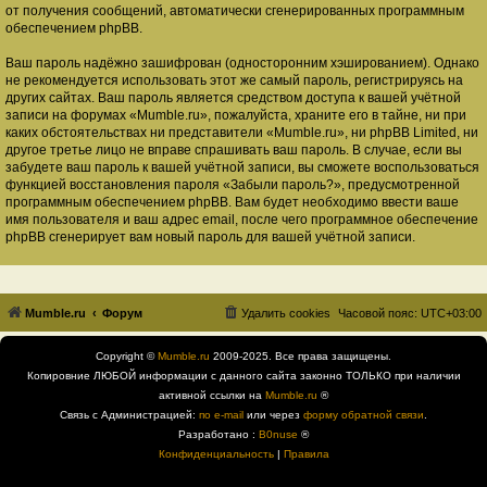
от получения сообщений, автоматически сгенерированных программным
обеспечением phpBB.
Ваш пароль надёжно зашифрован (односторонним хэшированием). Однако
не рекомендуется использовать этот же самый пароль, регистрируясь на
других сайтах. Ваш пароль является средством доступа к вашей учётной
записи на форумах «Mumble.ru», пожалуйста, храните его в тайне, ни при
каких обстоятельствах ни представители «Mumble.ru», ни phpBB Limited, ни
другое третье лицо не вправе спрашивать ваш пароль. В случае, если вы
забудете ваш пароль к вашей учётной записи, вы сможете воспользоваться
функцией восстановления пароля «Забыли пароль?», предусмотренной
программным обеспечением phpBB. Вам будет необходимо ввести ваше
имя пользователя и ваш адрес email, после чего программное обеспечение
phpBB сгенерирует вам новый пароль для вашей учётной записи.
Mumble.ru
Форум
Удалить cookies
Часовой пояс:
UTC+03:00
Copyright ©
Mumble.ru
2009-2025. Все права защищены.
Копировние ЛЮБОЙ информации с данного сайта законно ТОЛЬКО при наличии
активной ссылки на
Mumble.ru
®
Связь с Администрацией:
по e-mail
или через
форму обратной связи
.
Разработано :
B0nuse
®
Конфиденциальность
|
Правила