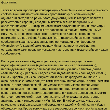
форумами.
Также во время просмотра конференции «Mumble.ru» мы можем установить
cookies, внешние по отношению к программному обеспечению phpBB,
однако они выходят за рамки этого документа, целью которого является
рассмотрение страниц, созданных исключительно программным
обеспечением phpBB. Вторым источником получения вашей информации
являются данные, которые вы отправляете на форум. Этими данными
могут быть, но не исчерпываются, следующие данные: сообщения,
размещённые под учётной записью Гостя (в дальнейшем «анонимные
сообщения»), данные, указанные при регистрации в конференции
«Mumble.ru» (в дальнейшем «ваша учётная запись») и сообщения,
оставленные вами после регистрации и авторизации (в дальнейшем «ваши
сообщения»).
Ваша учётная запись будет содержать, как минимум, однозначно
идентифицируемое имя (в дальнейшем «ваше имя пользователя»),
индивидуальный пароль для входа под вашей учётной записью (далее
«ваш пароль») и реальный адрес email (в дальнейшем «ваш адрес email»).
Ваша информация из вашей учётной записи на форумах «Mumble.ru»
охраняется законами о защите компьютерной информации, применяемыми
в стране, предоставляющей нам услуги хостинга. Любая информация,
запрашиваемая при регистрации в конференции «Mumble.ru», кроме
вашего имени пользователя, вашего пароля и вашего адреса email, может
быть как необходимой, так и необязательной ко вводу, на усмотрение
администрации конференции «Mumble.ru». В любом случае у вас есть
возможность выбрать, какая информация из вашей учётной записи будет
общедоступна. Кроме того, у вас есть возможность согласиться/отказаться