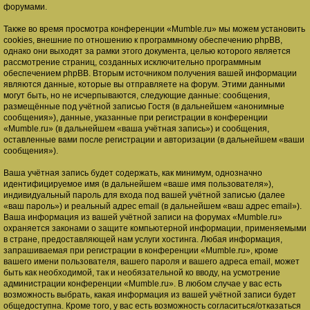
форумами.
Также во время просмотра конференции «Mumble.ru» мы можем установить
cookies, внешние по отношению к программному обеспечению phpBB,
однако они выходят за рамки этого документа, целью которого является
рассмотрение страниц, созданных исключительно программным
обеспечением phpBB. Вторым источником получения вашей информации
являются данные, которые вы отправляете на форум. Этими данными
могут быть, но не исчерпываются, следующие данные: сообщения,
размещённые под учётной записью Гостя (в дальнейшем «анонимные
сообщения»), данные, указанные при регистрации в конференции
«Mumble.ru» (в дальнейшем «ваша учётная запись») и сообщения,
оставленные вами после регистрации и авторизации (в дальнейшем «ваши
сообщения»).
Ваша учётная запись будет содержать, как минимум, однозначно
идентифицируемое имя (в дальнейшем «ваше имя пользователя»),
индивидуальный пароль для входа под вашей учётной записью (далее
«ваш пароль») и реальный адрес email (в дальнейшем «ваш адрес email»).
Ваша информация из вашей учётной записи на форумах «Mumble.ru»
охраняется законами о защите компьютерной информации, применяемыми
в стране, предоставляющей нам услуги хостинга. Любая информация,
запрашиваемая при регистрации в конференции «Mumble.ru», кроме
вашего имени пользователя, вашего пароля и вашего адреса email, может
быть как необходимой, так и необязательной ко вводу, на усмотрение
администрации конференции «Mumble.ru». В любом случае у вас есть
возможность выбрать, какая информация из вашей учётной записи будет
общедоступна. Кроме того, у вас есть возможность согласиться/отказаться