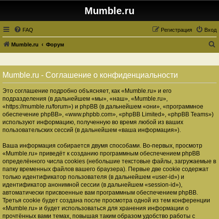
Mumble.ru
FAQ
Регистрация
Вход
Mumble.ru
Форум
о
и
Mumble.ru - Соглашение о конфиденциальности
с
Это соглашение подробно объясняет, как «Mumble.ru» и его
к
подразделения (в дальнейшем «мы», «наш», «Mumble.ru»,
«https://mumble.ru/forum») и phpBB (в дальнейшем «они», «программное
обеспечение phpBB», «www.phpbb.com», «phpBB Limited», «phpBB Teams»)
используют информацию, полученную во время любой из ваших
пользовательских сессий (в дальнейшем «ваша информация»).
Ваша информация собирается двумя способами. Во-первых, просмотр
«Mumble.ru» приведёт к созданию программным обеспечением phpBB
определённого числа cookies (небольшие текстовые файлы, загружаемые в
папку временных файлов вашего браузера). Первые две cookie содержат
только идентификатор пользователя (в дальнейшем «user-id») и
идентификатор анонимной сессии (в дальнейшем «session-id»),
автоматически присвоенные вам программным обеспечением phpBB.
Третья cookie будет создана после просмотра одной из тем конференции
«Mumble.ru» и будет использоваться для хранения информации о
прочтённых вами темах, повышая таким образом удобство работы с