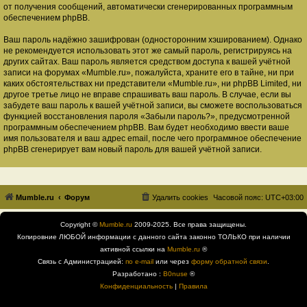
от получения сообщений, автоматически сгенерированных программным
обеспечением phpBB.
Ваш пароль надёжно зашифрован (односторонним хэшированием). Однако
не рекомендуется использовать этот же самый пароль, регистрируясь на
других сайтах. Ваш пароль является средством доступа к вашей учётной
записи на форумах «Mumble.ru», пожалуйста, храните его в тайне, ни при
каких обстоятельствах ни представители «Mumble.ru», ни phpBB Limited, ни
другое третье лицо не вправе спрашивать ваш пароль. В случае, если вы
забудете ваш пароль к вашей учётной записи, вы сможете воспользоваться
функцией восстановления пароля «Забыли пароль?», предусмотренной
программным обеспечением phpBB. Вам будет необходимо ввести ваше
имя пользователя и ваш адрес email, после чего программное обеспечение
phpBB сгенерирует вам новый пароль для вашей учётной записи.
Mumble.ru
Форум
Удалить cookies
Часовой пояс:
UTC+03:00
Copyright ©
Mumble.ru
2009-2025. Все права защищены.
Копировние ЛЮБОЙ информации с данного сайта законно ТОЛЬКО при наличии
активной ссылки на
Mumble.ru
®
Связь с Администрацией:
по e-mail
или через
форму обратной связи
.
Разработано :
B0nuse
®
Конфиденциальность
|
Правила