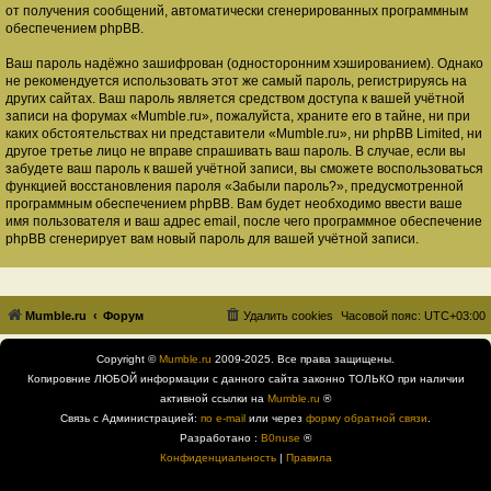
от получения сообщений, автоматически сгенерированных программным
обеспечением phpBB.
Ваш пароль надёжно зашифрован (односторонним хэшированием). Однако
не рекомендуется использовать этот же самый пароль, регистрируясь на
других сайтах. Ваш пароль является средством доступа к вашей учётной
записи на форумах «Mumble.ru», пожалуйста, храните его в тайне, ни при
каких обстоятельствах ни представители «Mumble.ru», ни phpBB Limited, ни
другое третье лицо не вправе спрашивать ваш пароль. В случае, если вы
забудете ваш пароль к вашей учётной записи, вы сможете воспользоваться
функцией восстановления пароля «Забыли пароль?», предусмотренной
программным обеспечением phpBB. Вам будет необходимо ввести ваше
имя пользователя и ваш адрес email, после чего программное обеспечение
phpBB сгенерирует вам новый пароль для вашей учётной записи.
Mumble.ru
Форум
Удалить cookies
Часовой пояс:
UTC+03:00
Copyright ©
Mumble.ru
2009-2025. Все права защищены.
Копировние ЛЮБОЙ информации с данного сайта законно ТОЛЬКО при наличии
активной ссылки на
Mumble.ru
®
Связь с Администрацией:
по e-mail
или через
форму обратной связи
.
Разработано :
B0nuse
®
Конфиденциальность
|
Правила