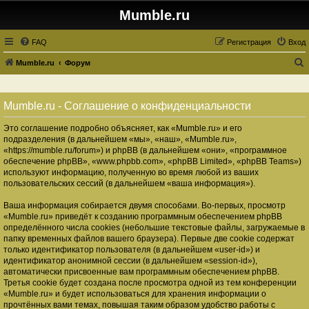
Mumble.ru
FAQ
Регистрация
Вход
Mumble.ru
Форум
о
и
Mumble.ru - Соглашение о конфиденциальности
с
Это соглашение подробно объясняет, как «Mumble.ru» и его
к
подразделения (в дальнейшем «мы», «наш», «Mumble.ru»,
«https://mumble.ru/forum») и phpBB (в дальнейшем «они», «программное
обеспечение phpBB», «www.phpbb.com», «phpBB Limited», «phpBB Teams»)
используют информацию, полученную во время любой из ваших
пользовательских сессий (в дальнейшем «ваша информация»).
Ваша информация собирается двумя способами. Во-первых, просмотр
«Mumble.ru» приведёт к созданию программным обеспечением phpBB
определённого числа cookies (небольшие текстовые файлы, загружаемые в
папку временных файлов вашего браузера). Первые две cookie содержат
только идентификатор пользователя (в дальнейшем «user-id») и
идентификатор анонимной сессии (в дальнейшем «session-id»),
автоматически присвоенные вам программным обеспечением phpBB.
Третья cookie будет создана после просмотра одной из тем конференции
«Mumble.ru» и будет использоваться для хранения информации о
прочтённых вами темах, повышая таким образом удобство работы с