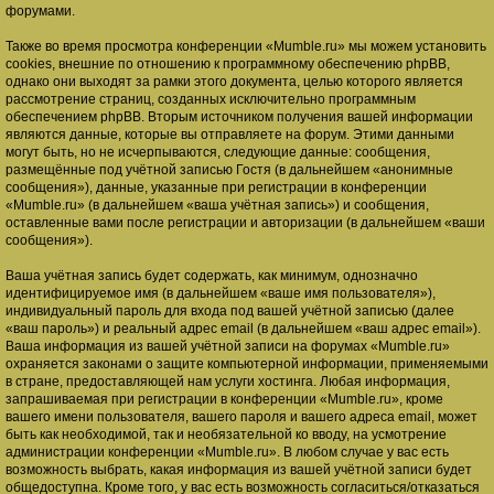
форумами.
Также во время просмотра конференции «Mumble.ru» мы можем установить
cookies, внешние по отношению к программному обеспечению phpBB,
однако они выходят за рамки этого документа, целью которого является
рассмотрение страниц, созданных исключительно программным
обеспечением phpBB. Вторым источником получения вашей информации
являются данные, которые вы отправляете на форум. Этими данными
могут быть, но не исчерпываются, следующие данные: сообщения,
размещённые под учётной записью Гостя (в дальнейшем «анонимные
сообщения»), данные, указанные при регистрации в конференции
«Mumble.ru» (в дальнейшем «ваша учётная запись») и сообщения,
оставленные вами после регистрации и авторизации (в дальнейшем «ваши
сообщения»).
Ваша учётная запись будет содержать, как минимум, однозначно
идентифицируемое имя (в дальнейшем «ваше имя пользователя»),
индивидуальный пароль для входа под вашей учётной записью (далее
«ваш пароль») и реальный адрес email (в дальнейшем «ваш адрес email»).
Ваша информация из вашей учётной записи на форумах «Mumble.ru»
охраняется законами о защите компьютерной информации, применяемыми
в стране, предоставляющей нам услуги хостинга. Любая информация,
запрашиваемая при регистрации в конференции «Mumble.ru», кроме
вашего имени пользователя, вашего пароля и вашего адреса email, может
быть как необходимой, так и необязательной ко вводу, на усмотрение
администрации конференции «Mumble.ru». В любом случае у вас есть
возможность выбрать, какая информация из вашей учётной записи будет
общедоступна. Кроме того, у вас есть возможность согласиться/отказаться