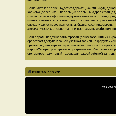
Ваша учётная запись будет содержать, как минимум, одн
записью (далее «ваш пароль») и реальный адрес email (в
компьютерной информации, применяемыми в стране, предо
имени пользователя, вашего пароля и вашего адреса email
случае у вас есть возможность выбрать, какая информация
автоматически сгенерированных программным обеспечени
Ваш пароль надёжно зашифрован (односторонним хэширован
средством доступа к вашей учётной записи на форумах «Mum
третье лицо не вправе спрашивать ваш пароль. В случае,
пароль?», предусмотренной программным обеспечением ph
сгенерирует вам новый пароль для вашей учётной записи.
Mumble.ru
Форум
Копировни