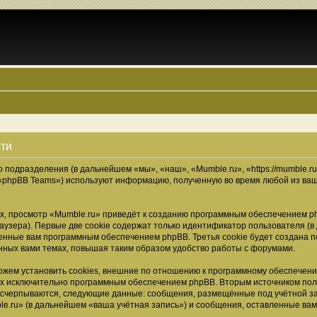
сти
о подразделения (в дальнейшем «мы», «наш», «Mumble.ru», «https://mumble.r
 «phpBB Teams») используют информацию, полученную во время любой из ваш
, просмотр «Mumble.ru» приведёт к созданию программным обеспечением ph
узера). Первые две cookie содержат только идентификатор пользователя (в
военные вам программным обеспечением phpBB. Третья cookie будет создана 
нных вами темах, повышая таким образом удобство работы с форумами.
жем установить cookies, внешние по отношению к программному обеспечению
ных исключительно программным обеспечением phpBB. Вторым источником по
 исчерпываются, следующие данные: сообщения, размещённые под учётной з
e.ru» (в дальнейшем «ваша учётная запись») и сообщения, оставленные ва