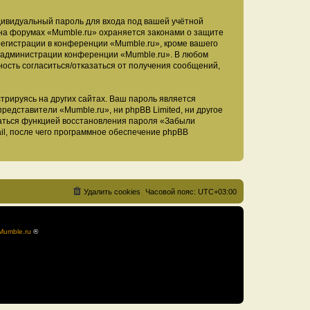
дивидуальный пароль для входа под вашей учётной
 на форумах «Mumble.ru» охраняется законами о защите
егистрации в конференции «Mumble.ru», кроме вашего
ие администрации конференции «Mumble.ru». В любом
ность согласиться/отказаться от получения сообщений,
рируясь на других сайтах. Ваш пароль является
представители «Mumble.ru», ни phpBB Limited, ни другое
оваться функцией восстановления пароля «Забыли
l, после чего программное обеспечение phpBB
Удалить cookies
Часовой пояс:
UTC+03:00
Mumble.ru
®