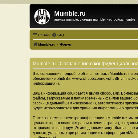
Mumble.ru
аренда mumble, скачать mumble, настройка mumble
Ссылки
FAQ
Mumble.ru
Форум
Mumble.ru - Соглашение о конфиденциально
Это соглашение подробно объясняет, как «Mumble.ru» и ег
обеспечение phpBB», «www.phpbb.com», «phpBB Limited»,
информация»).
Ваша информация собирается двумя способами. Во-первых
файлы, загружаемые в папку временных файлов вашего бра
сессии (в дальнейшем «session-id»), автоматически прис
будет использоваться для хранения информации о прочтё
Также во время просмотра конференции «Mumble.ru» мы мо
целью которого является рассмотрение страниц, создан
отправляете на форум. Этими данными могут быть, но не
данные, указанные при регистрации в конференции «Mumbl
сообщения»).