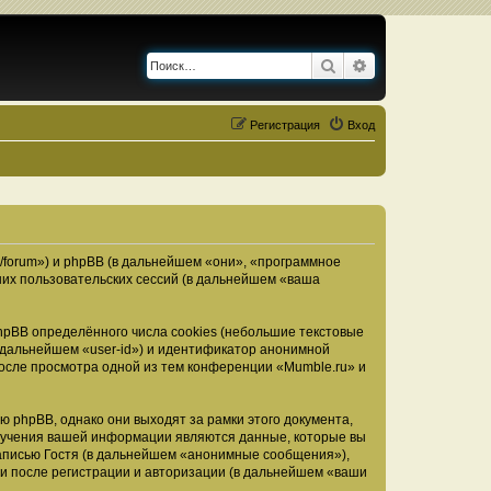
Поиск
Расширенный по
Регистрация
Вход
u/forum») и phpBB (в дальнейшем «они», «программное
их пользовательских сессий (в дальнейшем «ваша
pBB определённого числа cookies (небольшие текстовые
 дальнейшем «user-id») и идентификатор анонимной
после просмотра одной из тем конференции «Mumble.ru» и
 phpBB, однако они выходят за рамки этого документа,
лучения вашей информации являются данные, которые вы
аписью Гостя (в дальнейшем «анонимные сообщения»),
ми после регистрации и авторизации (в дальнейшем «ваши