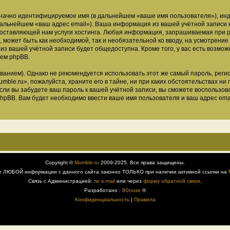
означно идентифицируемое имя (в дальнейшем «ваше имя пользователя»), ин
 дальнейшем «ваш адрес email»). Ваша информация из вашей учётной записи
ставляющей нам услуги хостинга. Любая информация, запрашиваемая при р
, может быть как необходимой, так и необязательной ко вводу, на усмотрен
 из вашей учётной записи будет общедоступна. Кроме того, у вас есть возмож
ем phpBB.
ием). Однако не рекомендуется использовать этот же самый пароль, регист
ble.ru», пожалуйста, храните его в тайне, ни при каких обстоятельствах ни 
 если вы забудете ваш пароль к вашей учётной записи, вы сможете воспольз
pBB. Вам будет необходимо ввести ваше имя пользователя и ваш адрес emai
Copyright ©
Mumble.ru
2009-2025. Все права защищены.
е ЛЮБОЙ информации с данного сайта законно ТОЛЬКО при наличии активной ссылки на
Связь с Администрацией:
по e-mail
или через
форму обратной связи
.
Разработано :
B0nuse
®
Конфиденциальность
|
Правила