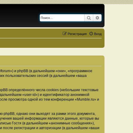
Поиск
Расширенный по
Регистрация
Вход
u/forum») и phpBB (в дальнейшем «они», «программное
их пользовательских сессий (в дальнейшем «ваша
pBB определённого числа cookies (небольшие текстовые
 дальнейшем «user-id») и идентификатор анонимной
после просмотра одной из тем конференции «Mumble.ru» и
 phpBB, однако они выходят за рамки этого документа,
лучения вашей информации являются данные, которые вы
аписью Гостя (в дальнейшем «анонимные сообщения»),
ми после регистрации и авторизации (в дальнейшем «ваши