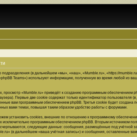
сти
о подразделения (в дальнейшем «мы», «наш», «Mumble.ru», «https://mumble.r
 «phpBB Teams») используют информацию, полученную во время любой из ваш
, просмотр «Mumble.ru» приведёт к созданию программным обеспечением ph
узера). Первые две cookie содержат только идентификатор пользователя (в
военные вам программным обеспечением phpBB. Третья cookie будет создана 
нных вами темах, повышая таким образом удобство работы с форумами.
жем установить cookies, внешние по отношению к программному обеспечению
ных исключительно программным обеспечением phpBB. Вторым источником по
 исчерпываются, следующие данные: сообщения, размещённые под учётной з
e.ru» (в дальнейшем «ваша учётная запись») и сообщения, оставленные ва