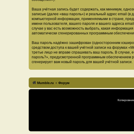
Ваша учётная запись будет содержать, как минимум, одн
записью (далее «ваш пароль») и реальный адрес email (в
компьютерной информации, применяемыми в стране, предо
имени пользователя, вашего пароля и вашего адреса email
случае у вас есть возможность выбрать, какая информация
автоматически сгенерированных программным обеспечени
Ваш пароль надёжно зашифрован (односторонним хэширован
средством доступа к вашей учётной записи на форумах «Mum
третье лицо не вправе спрашивать ваш пароль. В случае,
пароль?», предусмотренной программным обеспечением ph
сгенерирует вам новый пароль для вашей учётной записи.
Mumble.ru
Форум
Копировни