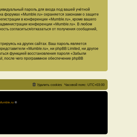
дивидуальный пароль для входа под вашей учётной
 на форумах «Mumble.ru» охраняется законами о защите
егистрации в конференции «Mumble.ru», кроме вашего
ие администрации конференции «Mumble.ru». В любом
ность согласиться/отказаться от получения сообщений,
рируясь на других сайтах. Ваш пароль является
представители «Mumble.ru», ни phpBB Limited, ни другое
оваться функцией восстановления пароля «Забыли
l, после чего программное обеспечение phpBB
Удалить cookies
Часовой пояс:
UTC+03:00
Mumble.ru
®