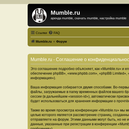
Mumble.ru
аренда mumble, скачать mumble, настройка mumble
Ссылки
FAQ
Mumble.ru
Форум
Mumble.ru - Соглашение о конфиденциально
Это соглашение подробно объясняет, как «Mumble.ru» и ег
обеспечение phpBB», «www.phpbb.com», «phpBB Limited»,
информация»).
Ваша информация собирается двумя способами. Во-первых
файлы, загружаемые в папку временных файлов вашего бра
сессии (в дальнейшем «session-id»), автоматически прис
будет использоваться для хранения информации о прочтё
Также во время просмотра конференции «Mumble.ru» мы мо
целью которого является рассмотрение страниц, создан
отправляете на форум. Этими данными могут быть, но не
данные, указанные при регистрации в конференции «Mumbl
сообщения»).