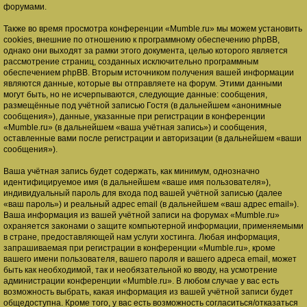
форумами.
Также во время просмотра конференции «Mumble.ru» мы можем установить
cookies, внешние по отношению к программному обеспечению phpBB,
однако они выходят за рамки этого документа, целью которого является
рассмотрение страниц, созданных исключительно программным
обеспечением phpBB. Вторым источником получения вашей информации
являются данные, которые вы отправляете на форум. Этими данными
могут быть, но не исчерпываются, следующие данные: сообщения,
размещённые под учётной записью Гостя (в дальнейшем «анонимные
сообщения»), данные, указанные при регистрации в конференции
«Mumble.ru» (в дальнейшем «ваша учётная запись») и сообщения,
оставленные вами после регистрации и авторизации (в дальнейшем «ваши
сообщения»).
Ваша учётная запись будет содержать, как минимум, однозначно
идентифицируемое имя (в дальнейшем «ваше имя пользователя»),
индивидуальный пароль для входа под вашей учётной записью (далее
«ваш пароль») и реальный адрес email (в дальнейшем «ваш адрес email»).
Ваша информация из вашей учётной записи на форумах «Mumble.ru»
охраняется законами о защите компьютерной информации, применяемыми
в стране, предоставляющей нам услуги хостинга. Любая информация,
запрашиваемая при регистрации в конференции «Mumble.ru», кроме
вашего имени пользователя, вашего пароля и вашего адреса email, может
быть как необходимой, так и необязательной ко вводу, на усмотрение
администрации конференции «Mumble.ru». В любом случае у вас есть
возможность выбрать, какая информация из вашей учётной записи будет
общедоступна. Кроме того, у вас есть возможность согласиться/отказаться