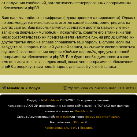
от получения сообщений, автоматически сгенерированных программным
обеспечением phpBB.
Ваш пароль надёжно зашифрован (односторонним хэшированием). Однако
не рекомендуется использовать этот же самый пароль, регистрируясь на
других сайтах. Ваш пароль является средством доступа к вашей учётной
записи на форумах «Mumble.ru», пожалуйста, храните его в тайне, ни при
каких обстоятельствах ни представители «Mumble.ru», ни phpBB Limited, ни
другое третье лицо не вправе спрашивать ваш пароль. В случае, если вы
забудете ваш пароль к вашей учётной записи, вы сможете воспользоваться
функцией восстановления пароля «Забыли пароль?», предусмотренной
программным обеспечением phpBB. Вам будет необходимо ввести ваше
имя пользователя и ваш адрес email, после чего программное обеспечение
phpBB сгенерирует вам новый пароль для вашей учётной записи.
Mumble.ru
Форум
Удалить cookies
Часовой пояс:
UTC+03:00
Copyright ©
Mumble.ru
2009-2025. Все права защищены.
Копировние ЛЮБОЙ информации с данного сайта законно ТОЛЬКО при наличии
активной ссылки на
Mumble.ru
®
Связь с Администрацией:
по e-mail
или через
форму обратной связи
.
Разработано :
B0nuse
®
Конфиденциальность
|
Правила