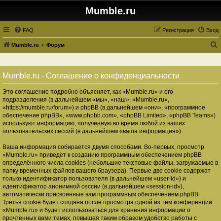
Mumble.ru
FAQ
Регистрация
Вход
Mumble.ru
Форум
о
и
Mumble.ru - Соглашение о конфиденциальности
с
Это соглашение подробно объясняет, как «Mumble.ru» и его
к
подразделения (в дальнейшем «мы», «наш», «Mumble.ru»,
«https://mumble.ru/forum») и phpBB (в дальнейшем «они», «программное
обеспечение phpBB», «www.phpbb.com», «phpBB Limited», «phpBB Teams»)
используют информацию, полученную во время любой из ваших
пользовательских сессий (в дальнейшем «ваша информация»).
Ваша информация собирается двумя способами. Во-первых, просмотр
«Mumble.ru» приведёт к созданию программным обеспечением phpBB
определённого числа cookies (небольшие текстовые файлы, загружаемые в
папку временных файлов вашего браузера). Первые две cookie содержат
только идентификатор пользователя (в дальнейшем «user-id») и
идентификатор анонимной сессии (в дальнейшем «session-id»),
автоматически присвоенные вам программным обеспечением phpBB.
Третья cookie будет создана после просмотра одной из тем конференции
«Mumble.ru» и будет использоваться для хранения информации о
прочтённых вами темах, повышая таким образом удобство работы с