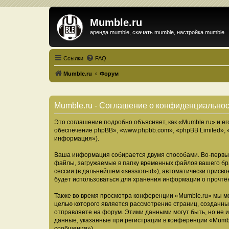
Mumble.ru
аренда mumble, скачать mumble, настройка mumble
Ссылки
FAQ
Mumble.ru
Форум
Mumble.ru - Соглашение о конфиденциально
Это соглашение подробно объясняет, как «Mumble.ru» и ег
обеспечение phpBB», «www.phpbb.com», «phpBB Limited»,
информация»).
Ваша информация собирается двумя способами. Во-первых
файлы, загружаемые в папку временных файлов вашего бра
сессии (в дальнейшем «session-id»), автоматически прис
будет использоваться для хранения информации о прочтё
Также во время просмотра конференции «Mumble.ru» мы мо
целью которого является рассмотрение страниц, создан
отправляете на форум. Этими данными могут быть, но не
данные, указанные при регистрации в конференции «Mumbl
сообщения»).