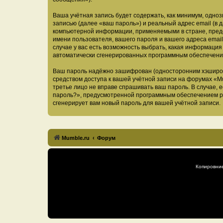
Ваша учётная запись будет содержать, как минимум, одн
записью (далее «ваш пароль») и реальный адрес email (в
компьютерной информации, применяемыми в стране, предо
имени пользователя, вашего пароля и вашего адреса email
случае у вас есть возможность выбрать, какая информация
автоматически сгенерированных программным обеспечени
Ваш пароль надёжно зашифрован (односторонним хэширован
средством доступа к вашей учётной записи на форумах «Mum
третье лицо не вправе спрашивать ваш пароль. В случае,
пароль?», предусмотренной программным обеспечением ph
сгенерирует вам новый пароль для вашей учётной записи.
Mumble.ru
Форум
Копировни