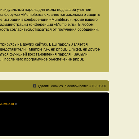
дивидуальный пароль для входа под вашей учётной
 на форумах «Mumble.ru» охраняется законами о защите
егистрации в конференции «Mumble.ru», кроме вашего
ие администрации конференции «Mumble.ru». В любом
ность согласиться/отказаться от получения сообщений,
рируясь на других сайтах. Ваш пароль является
представители «Mumble.ru», ни phpBB Limited, ни другое
оваться функцией восстановления пароля «Забыли
l, после чего программное обеспечение phpBB
Удалить cookies
Часовой пояс:
UTC+03:00
Mumble.ru
®