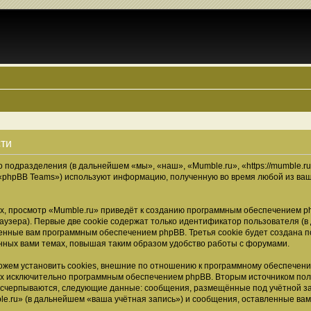
сти
о подразделения (в дальнейшем «мы», «наш», «Mumble.ru», «https://mumble.r
 «phpBB Teams») используют информацию, полученную во время любой из ваш
, просмотр «Mumble.ru» приведёт к созданию программным обеспечением ph
узера). Первые две cookie содержат только идентификатор пользователя (в
военные вам программным обеспечением phpBB. Третья cookie будет создана 
нных вами темах, повышая таким образом удобство работы с форумами.
жем установить cookies, внешние по отношению к программному обеспечению
ных исключительно программным обеспечением phpBB. Вторым источником по
 исчерпываются, следующие данные: сообщения, размещённые под учётной з
e.ru» (в дальнейшем «ваша учётная запись») и сообщения, оставленные ва