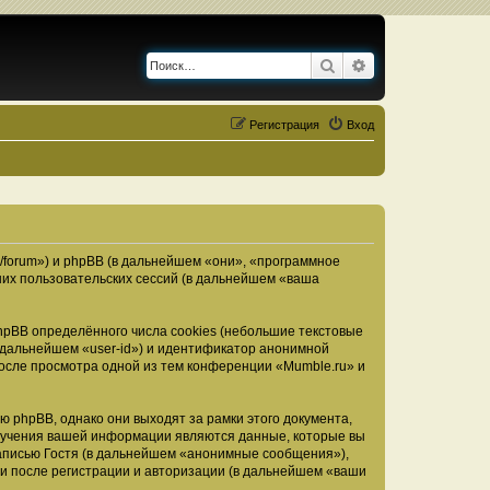
Поиск
Расширенный по
Регистрация
Вход
u/forum») и phpBB (в дальнейшем «они», «программное
их пользовательских сессий (в дальнейшем «ваша
pBB определённого числа cookies (небольшие текстовые
 дальнейшем «user-id») и идентификатор анонимной
после просмотра одной из тем конференции «Mumble.ru» и
 phpBB, однако они выходят за рамки этого документа,
лучения вашей информации являются данные, которые вы
аписью Гостя (в дальнейшем «анонимные сообщения»),
ми после регистрации и авторизации (в дальнейшем «ваши