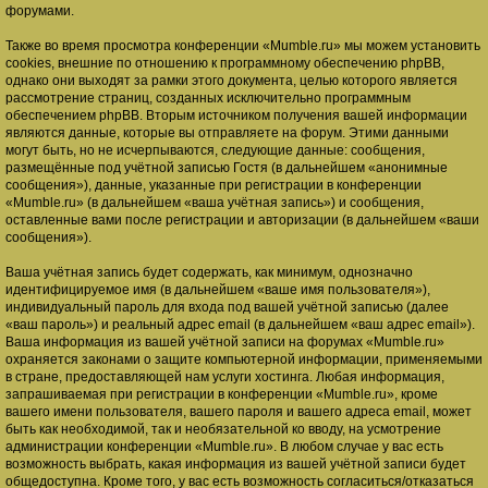
форумами.
Также во время просмотра конференции «Mumble.ru» мы можем установить
cookies, внешние по отношению к программному обеспечению phpBB,
однако они выходят за рамки этого документа, целью которого является
рассмотрение страниц, созданных исключительно программным
обеспечением phpBB. Вторым источником получения вашей информации
являются данные, которые вы отправляете на форум. Этими данными
могут быть, но не исчерпываются, следующие данные: сообщения,
размещённые под учётной записью Гостя (в дальнейшем «анонимные
сообщения»), данные, указанные при регистрации в конференции
«Mumble.ru» (в дальнейшем «ваша учётная запись») и сообщения,
оставленные вами после регистрации и авторизации (в дальнейшем «ваши
сообщения»).
Ваша учётная запись будет содержать, как минимум, однозначно
идентифицируемое имя (в дальнейшем «ваше имя пользователя»),
индивидуальный пароль для входа под вашей учётной записью (далее
«ваш пароль») и реальный адрес email (в дальнейшем «ваш адрес email»).
Ваша информация из вашей учётной записи на форумах «Mumble.ru»
охраняется законами о защите компьютерной информации, применяемыми
в стране, предоставляющей нам услуги хостинга. Любая информация,
запрашиваемая при регистрации в конференции «Mumble.ru», кроме
вашего имени пользователя, вашего пароля и вашего адреса email, может
быть как необходимой, так и необязательной ко вводу, на усмотрение
администрации конференции «Mumble.ru». В любом случае у вас есть
возможность выбрать, какая информация из вашей учётной записи будет
общедоступна. Кроме того, у вас есть возможность согласиться/отказаться