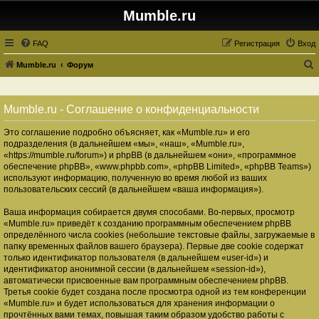
Mumble.ru
FAQ
Регистрация
Вход
Mumble.ru
Форум
о
и
Mumble.ru - Соглашение о конфиденциальности
с
Это соглашение подробно объясняет, как «Mumble.ru» и его
к
подразделения (в дальнейшем «мы», «наш», «Mumble.ru»,
«https://mumble.ru/forum») и phpBB (в дальнейшем «они», «программное
обеспечение phpBB», «www.phpbb.com», «phpBB Limited», «phpBB Teams»)
используют информацию, полученную во время любой из ваших
пользовательских сессий (в дальнейшем «ваша информация»).
Ваша информация собирается двумя способами. Во-первых, просмотр
«Mumble.ru» приведёт к созданию программным обеспечением phpBB
определённого числа cookies (небольшие текстовые файлы, загружаемые в
папку временных файлов вашего браузера). Первые две cookie содержат
только идентификатор пользователя (в дальнейшем «user-id») и
идентификатор анонимной сессии (в дальнейшем «session-id»),
автоматически присвоенные вам программным обеспечением phpBB.
Третья cookie будет создана после просмотра одной из тем конференции
«Mumble.ru» и будет использоваться для хранения информации о
прочтённых вами темах, повышая таким образом удобство работы с