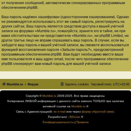
от получения сообщений, автоматически сгенерированных программным
обеспечением phpBB.
Ваш пароль надёжно зашифрован (односторонним хэшированием). Однако
не рекомендуется использовать этот же самый пароль, регистрируясь на
других сайтах. Ваш пароль является средством доступа к вашей учётной
записи на форумах «Mumble.ru», пожалуйста, храните его в тайне, ни при
каких обстоятельствах ни представители «Mumble.ru», ни phpBB Limited, ни
другое третье лицо не вправе спрашивать ваш пароль. В случае, если вы
забудете ваш пароль к вашей учётной записи, вы сможете воспользоваться
функцией восстановления пароля «Забыли пароль?», предусмотренной
программным обеспечением phpBB. Вам будет необходимо ввести ваше
имя пользователя и ваш адрес email, после чего программное обеспечение
phpBB сгенерирует вам новый пароль для вашей учётной записи.
Mumble.ru
Форум
Удалить cookies
Часовой пояс:
UTC+03:00
Copyright ©
Mumble.ru
2009-2025. Все права защищены.
Копировние ЛЮБОЙ информации с данного сайта законно ТОЛЬКО при наличии
активной ссылки на
Mumble.ru
®
Связь с Администрацией:
по e-mail
или через
форму обратной связи
.
Разработано :
B0nuse
®
Конфиденциальность
|
Правила