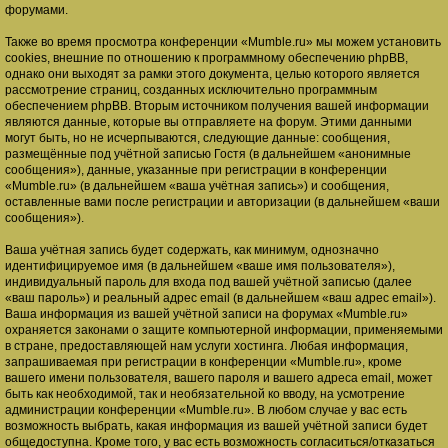
форумами.
Также во время просмотра конференции «Mumble.ru» мы можем установить
cookies, внешние по отношению к программному обеспечению phpBB,
однако они выходят за рамки этого документа, целью которого является
рассмотрение страниц, созданных исключительно программным
обеспечением phpBB. Вторым источником получения вашей информации
являются данные, которые вы отправляете на форум. Этими данными
могут быть, но не исчерпываются, следующие данные: сообщения,
размещённые под учётной записью Гостя (в дальнейшем «анонимные
сообщения»), данные, указанные при регистрации в конференции
«Mumble.ru» (в дальнейшем «ваша учётная запись») и сообщения,
оставленные вами после регистрации и авторизации (в дальнейшем «ваши
сообщения»).
Ваша учётная запись будет содержать, как минимум, однозначно
идентифицируемое имя (в дальнейшем «ваше имя пользователя»),
индивидуальный пароль для входа под вашей учётной записью (далее
«ваш пароль») и реальный адрес email (в дальнейшем «ваш адрес email»).
Ваша информация из вашей учётной записи на форумах «Mumble.ru»
охраняется законами о защите компьютерной информации, применяемыми
в стране, предоставляющей нам услуги хостинга. Любая информация,
запрашиваемая при регистрации в конференции «Mumble.ru», кроме
вашего имени пользователя, вашего пароля и вашего адреса email, может
быть как необходимой, так и необязательной ко вводу, на усмотрение
администрации конференции «Mumble.ru». В любом случае у вас есть
возможность выбрать, какая информация из вашей учётной записи будет
общедоступна. Кроме того, у вас есть возможность согласиться/отказаться