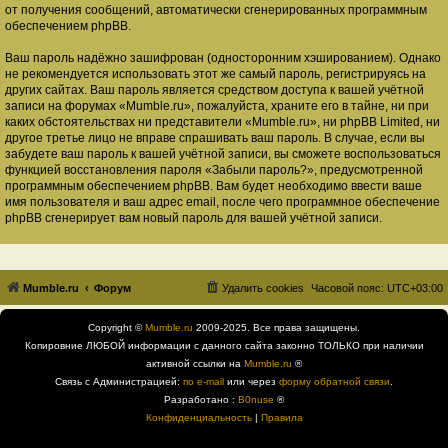
от получения сообщений, автоматически сгенерированных программным
обеспечением phpBB.
Ваш пароль надёжно зашифрован (односторонним хэшированием). Однако
не рекомендуется использовать этот же самый пароль, регистрируясь на
других сайтах. Ваш пароль является средством доступа к вашей учётной
записи на форумах «Mumble.ru», пожалуйста, храните его в тайне, ни при
каких обстоятельствах ни представители «Mumble.ru», ни phpBB Limited, ни
другое третье лицо не вправе спрашивать ваш пароль. В случае, если вы
забудете ваш пароль к вашей учётной записи, вы сможете воспользоваться
функцией восстановления пароля «Забыли пароль?», предусмотренной
программным обеспечением phpBB. Вам будет необходимо ввести ваше
имя пользователя и ваш адрес email, после чего программное обеспечение
phpBB сгенерирует вам новый пароль для вашей учётной записи.
Mumble.ru
Форум
Удалить cookies
Часовой пояс:
UTC+03:00
Copyright ©
Mumble.ru
2009-2025. Все права защищены.
Копировние ЛЮБОЙ информации с данного сайта законно ТОЛЬКО при наличии
активной ссылки на
Mumble.ru
®
Связь с Администрацией:
по e-mail
или через
форму обратной связи
.
Разработано :
B0nuse
®
Конфиденциальность
|
Правила