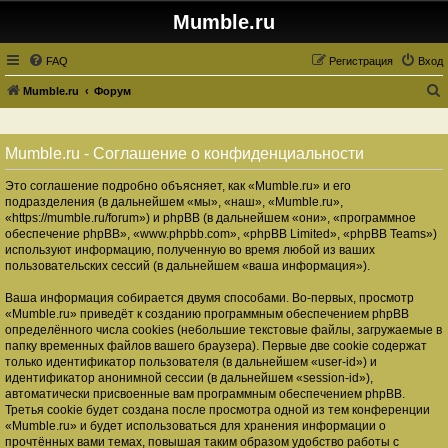
Mumble.ru
FAQ
Регистрация
Вход
Mumble.ru
Форум
о
и
Mumble.ru - Соглашение о конфиденциальности
с
Это соглашение подробно объясняет, как «Mumble.ru» и его
к
подразделения (в дальнейшем «мы», «наш», «Mumble.ru»,
«https://mumble.ru/forum») и phpBB (в дальнейшем «они», «программное
обеспечение phpBB», «www.phpbb.com», «phpBB Limited», «phpBB Teams»)
используют информацию, полученную во время любой из ваших
пользовательских сессий (в дальнейшем «ваша информация»).
Ваша информация собирается двумя способами. Во-первых, просмотр
«Mumble.ru» приведёт к созданию программным обеспечением phpBB
определённого числа cookies (небольшие текстовые файлы, загружаемые в
папку временных файлов вашего браузера). Первые две cookie содержат
только идентификатор пользователя (в дальнейшем «user-id») и
идентификатор анонимной сессии (в дальнейшем «session-id»),
автоматически присвоенные вам программным обеспечением phpBB.
Третья cookie будет создана после просмотра одной из тем конференции
«Mumble.ru» и будет использоваться для хранения информации о
прочтённых вами темах, повышая таким образом удобство работы с