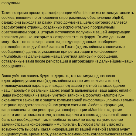
форумами.
Также во время просмотра конференции «Mumble.ru» мы можем установить
cookies, внешние по отношению к программному обеспечению phpBB,
однако они выходят за рамки этого документа, целью которого является
рассмотрение страниц, созданных исключительно программным
обеспечением phpBB. Вторым источником получения вашей информации
являются данные, которые вы отправляете на форум. Этими данными
могут быть, но не исчерпываются, следующие данные: сообщения,
размещённые под учётной записью Гостя (в дальнейшем «анонимные
сообщения»), данные, указанные при регистрации в конференции
«Mumble.ru» (в дальнейшем «ваша учётная запись») и сообщения,
оставленные вами после регистрации и авторизации (в дальнейшем «ваши
сообщения»).
Ваша учётная запись будет содержать, как минимум, однозначно
идентифицируемое имя (в дальнейшем «ваше имя пользователя»),
индивидуальный пароль для входа под вашей учётной записью (далее
«ваш пароль») и реальный адрес email (в дальнейшем «ваш адрес email»).
Ваша информация из вашей учётной записи на форумах «Mumble.ru»
охраняется законами о защите компьютерной информации, применяемыми
в стране, предоставляющей нам услуги хостинга. Любая информация,
запрашиваемая при регистрации в конференции «Mumble.ru», кроме
вашего имени пользователя, вашего пароля и вашего адреса email, может
быть как необходимой, так и необязательной ко вводу, на усмотрение
администрации конференции «Mumble.ru». В любом случае у вас есть
возможность выбрать, какая информация из вашей учётной записи будет
общедоступна. Кроме того, у вас есть возможность согласиться/отказаться