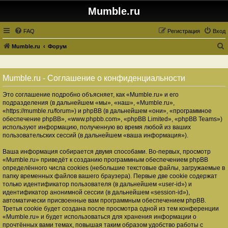
Mumble.ru
FAQ
Регистрация
Вход
Mumble.ru
Форум
о
и
Mumble.ru - Соглашение о конфиденциальности
с
Это соглашение подробно объясняет, как «Mumble.ru» и его
к
подразделения (в дальнейшем «мы», «наш», «Mumble.ru»,
«https://mumble.ru/forum») и phpBB (в дальнейшем «они», «программное
обеспечение phpBB», «www.phpbb.com», «phpBB Limited», «phpBB Teams»)
используют информацию, полученную во время любой из ваших
пользовательских сессий (в дальнейшем «ваша информация»).
Ваша информация собирается двумя способами. Во-первых, просмотр
«Mumble.ru» приведёт к созданию программным обеспечением phpBB
определённого числа cookies (небольшие текстовые файлы, загружаемые в
папку временных файлов вашего браузера). Первые две cookie содержат
только идентификатор пользователя (в дальнейшем «user-id») и
идентификатор анонимной сессии (в дальнейшем «session-id»),
автоматически присвоенные вам программным обеспечением phpBB.
Третья cookie будет создана после просмотра одной из тем конференции
«Mumble.ru» и будет использоваться для хранения информации о
прочтённых вами темах, повышая таким образом удобство работы с