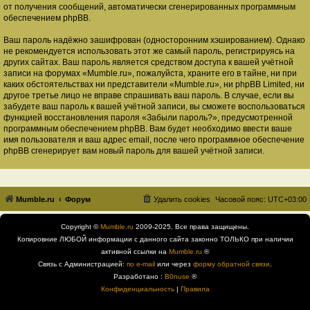
от получения сообщений, автоматически сгенерированных программным
обеспечением phpBB.
Ваш пароль надёжно зашифрован (односторонним хэшированием). Однако
не рекомендуется использовать этот же самый пароль, регистрируясь на
других сайтах. Ваш пароль является средством доступа к вашей учётной
записи на форумах «Mumble.ru», пожалуйста, храните его в тайне, ни при
каких обстоятельствах ни представители «Mumble.ru», ни phpBB Limited, ни
другое третье лицо не вправе спрашивать ваш пароль. В случае, если вы
забудете ваш пароль к вашей учётной записи, вы сможете воспользоваться
функцией восстановления пароля «Забыли пароль?», предусмотренной
программным обеспечением phpBB. Вам будет необходимо ввести ваше
имя пользователя и ваш адрес email, после чего программное обеспечение
phpBB сгенерирует вам новый пароль для вашей учётной записи.
Mumble.ru
Форум
Удалить cookies
Часовой пояс:
UTC+03:00
Copyright ©
Mumble.ru
2009-2025. Все права защищены.
Копировние ЛЮБОЙ информации с данного сайта законно ТОЛЬКО при наличии
активной ссылки на
Mumble.ru
®
Связь с Администрацией:
по e-mail
или через
форму обратной связи
.
Разработано :
B0nuse
®
Конфиденциальность
|
Правила