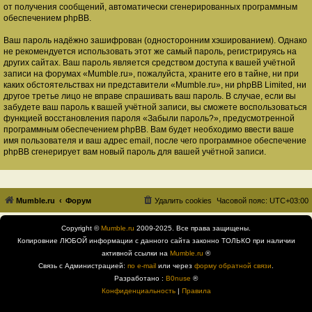
от получения сообщений, автоматически сгенерированных программным
обеспечением phpBB.
Ваш пароль надёжно зашифрован (односторонним хэшированием). Однако
не рекомендуется использовать этот же самый пароль, регистрируясь на
других сайтах. Ваш пароль является средством доступа к вашей учётной
записи на форумах «Mumble.ru», пожалуйста, храните его в тайне, ни при
каких обстоятельствах ни представители «Mumble.ru», ни phpBB Limited, ни
другое третье лицо не вправе спрашивать ваш пароль. В случае, если вы
забудете ваш пароль к вашей учётной записи, вы сможете воспользоваться
функцией восстановления пароля «Забыли пароль?», предусмотренной
программным обеспечением phpBB. Вам будет необходимо ввести ваше
имя пользователя и ваш адрес email, после чего программное обеспечение
phpBB сгенерирует вам новый пароль для вашей учётной записи.
Mumble.ru
Форум
Удалить cookies
Часовой пояс:
UTC+03:00
Copyright ©
Mumble.ru
2009-2025. Все права защищены.
Копировние ЛЮБОЙ информации с данного сайта законно ТОЛЬКО при наличии
активной ссылки на
Mumble.ru
®
Связь с Администрацией:
по e-mail
или через
форму обратной связи
.
Разработано :
B0nuse
®
Конфиденциальность
|
Правила