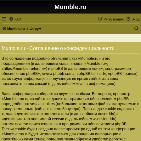
Mumble.ru
FAQ
Регистрация
Вход
Mumble.ru
Форум
о
и
Mumble.ru - Соглашение о конфиденциальности
с
Это соглашение подробно объясняет, как «Mumble.ru» и его
к
подразделения (в дальнейшем «мы», «наш», «Mumble.ru»,
«https://mumble.ru/forum») и phpBB (в дальнейшем «они», «программное
обеспечение phpBB», «www.phpbb.com», «phpBB Limited», «phpBB Teams»)
используют информацию, полученную во время любой из ваших
пользовательских сессий (в дальнейшем «ваша информация»).
Ваша информация собирается двумя способами. Во-первых, просмотр
«Mumble.ru» приведёт к созданию программным обеспечением phpBB
определённого числа cookies (небольшие текстовые файлы, загружаемые в
папку временных файлов вашего браузера). Первые две cookie содержат
только идентификатор пользователя (в дальнейшем «user-id») и
идентификатор анонимной сессии (в дальнейшем «session-id»),
автоматически присвоенные вам программным обеспечением phpBB.
Третья cookie будет создана после просмотра одной из тем конференции
«Mumble.ru» и будет использоваться для хранения информации о
прочтённых вами темах, повышая таким образом удобство работы с