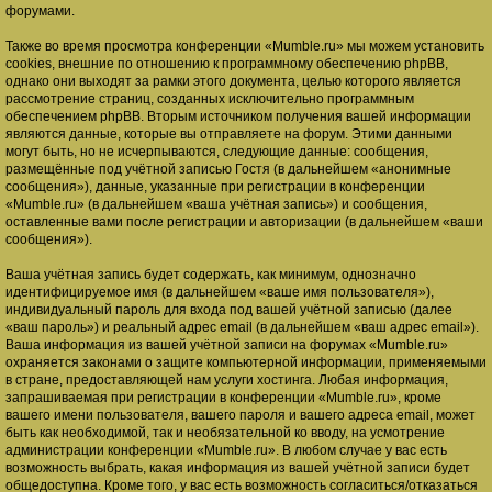
форумами.
Также во время просмотра конференции «Mumble.ru» мы можем установить
cookies, внешние по отношению к программному обеспечению phpBB,
однако они выходят за рамки этого документа, целью которого является
рассмотрение страниц, созданных исключительно программным
обеспечением phpBB. Вторым источником получения вашей информации
являются данные, которые вы отправляете на форум. Этими данными
могут быть, но не исчерпываются, следующие данные: сообщения,
размещённые под учётной записью Гостя (в дальнейшем «анонимные
сообщения»), данные, указанные при регистрации в конференции
«Mumble.ru» (в дальнейшем «ваша учётная запись») и сообщения,
оставленные вами после регистрации и авторизации (в дальнейшем «ваши
сообщения»).
Ваша учётная запись будет содержать, как минимум, однозначно
идентифицируемое имя (в дальнейшем «ваше имя пользователя»),
индивидуальный пароль для входа под вашей учётной записью (далее
«ваш пароль») и реальный адрес email (в дальнейшем «ваш адрес email»).
Ваша информация из вашей учётной записи на форумах «Mumble.ru»
охраняется законами о защите компьютерной информации, применяемыми
в стране, предоставляющей нам услуги хостинга. Любая информация,
запрашиваемая при регистрации в конференции «Mumble.ru», кроме
вашего имени пользователя, вашего пароля и вашего адреса email, может
быть как необходимой, так и необязательной ко вводу, на усмотрение
администрации конференции «Mumble.ru». В любом случае у вас есть
возможность выбрать, какая информация из вашей учётной записи будет
общедоступна. Кроме того, у вас есть возможность согласиться/отказаться