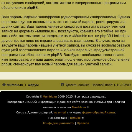
от получения сообщений, автоматически сгенерированных программным
обеспечением phpBB.
Ваш пароль надёжно зашифрован (односторонним хэшированием). Однако
не рекомендуется использовать этот же самый пароль, регистрируясь на
других сайтах. Ваш пароль является средством доступа к вашей учётной
записи на форумах «Mumble.ru», пожалуйста, храните его в тайне, ни при
каких обстоятельствах ни представители «Mumble.ru», ни phpBB Limited, ни
другое третье лицо не вправе спрашивать ваш пароль. В случае, если вы
забудете ваш пароль к вашей учётной записи, вы сможете воспользоваться
функцией восстановления пароля «Забыли пароль?», предусмотренной
программным обеспечением phpBB. Вам будет необходимо ввести ваше
имя пользователя и ваш адрес email, после чего программное обеспечение
phpBB сгенерирует вам новый пароль для вашей учётной записи.
Mumble.ru
Форум
Удалить cookies
Часовой пояс:
UTC+03:00
Copyright ©
Mumble.ru
2009-2025. Все права защищены.
Копировние ЛЮБОЙ информации с данного сайта законно ТОЛЬКО при наличии
активной ссылки на
Mumble.ru
®
Связь с Администрацией:
по e-mail
или через
форму обратной связи
.
Разработано :
B0nuse
®
Конфиденциальность
|
Правила