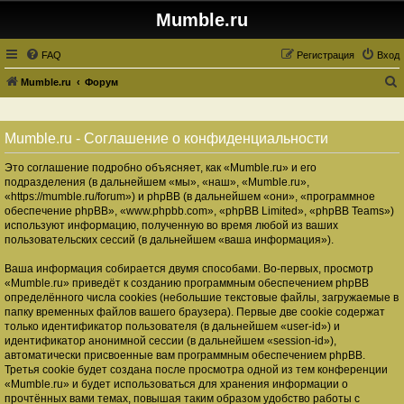
Mumble.ru
FAQ
Регистрация
Вход
Mumble.ru
Форум
о
и
Mumble.ru - Соглашение о конфиденциальности
с
Это соглашение подробно объясняет, как «Mumble.ru» и его
к
подразделения (в дальнейшем «мы», «наш», «Mumble.ru»,
«https://mumble.ru/forum») и phpBB (в дальнейшем «они», «программное
обеспечение phpBB», «www.phpbb.com», «phpBB Limited», «phpBB Teams»)
используют информацию, полученную во время любой из ваших
пользовательских сессий (в дальнейшем «ваша информация»).
Ваша информация собирается двумя способами. Во-первых, просмотр
«Mumble.ru» приведёт к созданию программным обеспечением phpBB
определённого числа cookies (небольшие текстовые файлы, загружаемые в
папку временных файлов вашего браузера). Первые две cookie содержат
только идентификатор пользователя (в дальнейшем «user-id») и
идентификатор анонимной сессии (в дальнейшем «session-id»),
автоматически присвоенные вам программным обеспечением phpBB.
Третья cookie будет создана после просмотра одной из тем конференции
«Mumble.ru» и будет использоваться для хранения информации о
прочтённых вами темах, повышая таким образом удобство работы с