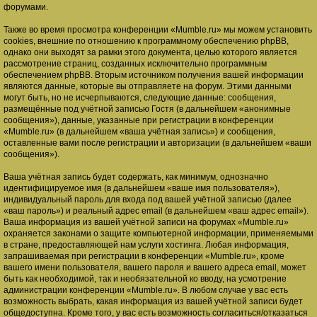
форумами.
Также во время просмотра конференции «Mumble.ru» мы можем установить
cookies, внешние по отношению к программному обеспечению phpBB,
однако они выходят за рамки этого документа, целью которого является
рассмотрение страниц, созданных исключительно программным
обеспечением phpBB. Вторым источником получения вашей информации
являются данные, которые вы отправляете на форум. Этими данными
могут быть, но не исчерпываются, следующие данные: сообщения,
размещённые под учётной записью Гостя (в дальнейшем «анонимные
сообщения»), данные, указанные при регистрации в конференции
«Mumble.ru» (в дальнейшем «ваша учётная запись») и сообщения,
оставленные вами после регистрации и авторизации (в дальнейшем «ваши
сообщения»).
Ваша учётная запись будет содержать, как минимум, однозначно
идентифицируемое имя (в дальнейшем «ваше имя пользователя»),
индивидуальный пароль для входа под вашей учётной записью (далее
«ваш пароль») и реальный адрес email (в дальнейшем «ваш адрес email»).
Ваша информация из вашей учётной записи на форумах «Mumble.ru»
охраняется законами о защите компьютерной информации, применяемыми
в стране, предоставляющей нам услуги хостинга. Любая информация,
запрашиваемая при регистрации в конференции «Mumble.ru», кроме
вашего имени пользователя, вашего пароля и вашего адреса email, может
быть как необходимой, так и необязательной ко вводу, на усмотрение
администрации конференции «Mumble.ru». В любом случае у вас есть
возможность выбрать, какая информация из вашей учётной записи будет
общедоступна. Кроме того, у вас есть возможность согласиться/отказаться