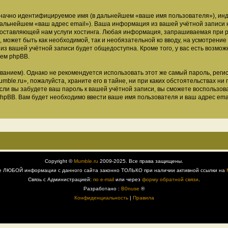
означно идентифицируемое имя (в дальнейшем «ваше имя пользователя»), ин
 дальнейшем «ваш адрес email»). Ваша информация из вашей учётной записи
ставляющей нам услуги хостинга. Любая информация, запрашиваемая при р
, может быть как необходимой, так и необязательной ко вводу, на усмотрен
 из вашей учётной записи будет общедоступна. Кроме того, у вас есть возмож
ем phpBB.
ием). Однако не рекомендуется использовать этот же самый пароль, регист
ble.ru», пожалуйста, храните его в тайне, ни при каких обстоятельствах ни 
 если вы забудете ваш пароль к вашей учётной записи, вы сможете воспольз
pBB. Вам будет необходимо ввести ваше имя пользователя и ваш адрес emai
Copyright ©
Mumble.ru
2009-2025. Все права защищены.
е ЛЮБОЙ информации с данного сайта законно ТОЛЬКО при наличии активной ссылки на
Связь с Администрацией:
по e-mail
или через
форму обратной связи
.
Разработано :
B0nuse
®
Конфиденциальность
|
Правила