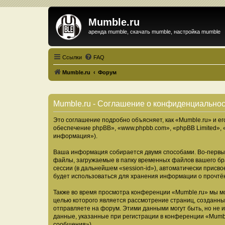
Mumble.ru
аренда mumble, скачать mumble, настройка mumble
Ссылки
FAQ
Mumble.ru
Форум
Mumble.ru - Соглашение о конфиденциально
Это соглашение подробно объясняет, как «Mumble.ru» и ег
обеспечение phpBB», «www.phpbb.com», «phpBB Limited»,
информация»).
Ваша информация собирается двумя способами. Во-первых
файлы, загружаемые в папку временных файлов вашего бра
сессии (в дальнейшем «session-id»), автоматически прис
будет использоваться для хранения информации о прочтё
Также во время просмотра конференции «Mumble.ru» мы мо
целью которого является рассмотрение страниц, создан
отправляете на форум. Этими данными могут быть, но не
данные, указанные при регистрации в конференции «Mumbl
сообщения»).