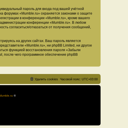
дивидуальный пароль для входа под вашей учётной
 на форумах «Mumble.ru» охраняется законами о защите
егистрации в конференции «Mumble.ru», кроме вашего
ие администрации конференции «Mumble.ru». В любом
ность согласиться/отказаться от получения сообщений,
рируясь на других сайтах. Ваш пароль является
представители «Mumble.ru», ни phpBB Limited, ни другое
оваться функцией восстановления пароля «Забыли
l, после чего программное обеспечение phpBB
Удалить cookies
Часовой пояс:
UTC+03:00
Mumble.ru
®