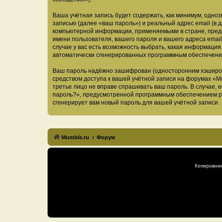
Ваша учётная запись будет содержать, как минимум, одн
записью (далее «ваш пароль») и реальный адрес email (в
компьютерной информации, применяемыми в стране, предо
имени пользователя, вашего пароля и вашего адреса email
случае у вас есть возможность выбрать, какая информация
автоматически сгенерированных программным обеспечени
Ваш пароль надёжно зашифрован (односторонним хэширован
средством доступа к вашей учётной записи на форумах «Mum
третье лицо не вправе спрашивать ваш пароль. В случае,
пароль?», предусмотренной программным обеспечением ph
сгенерирует вам новый пароль для вашей учётной записи.
Mumble.ru
Форум
Копировни