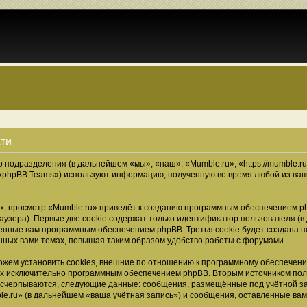
сти
о подразделения (в дальнейшем «мы», «наш», «Mumble.ru», «https://mumble.r
 «phpBB Teams») используют информацию, полученную во время любой из ваш
, просмотр «Mumble.ru» приведёт к созданию программным обеспечением ph
узера). Первые две cookie содержат только идентификатор пользователя (в
военные вам программным обеспечением phpBB. Третья cookie будет создана 
нных вами темах, повышая таким образом удобство работы с форумами.
жем установить cookies, внешние по отношению к программному обеспечению
ных исключительно программным обеспечением phpBB. Вторым источником по
 исчерпываются, следующие данные: сообщения, размещённые под учётной з
e.ru» (в дальнейшем «ваша учётная запись») и сообщения, оставленные ва