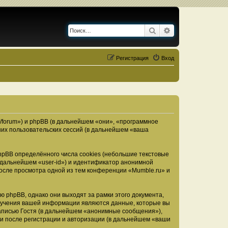
Поиск
Расширенный по
Регистрация
Вход
u/forum») и phpBB (в дальнейшем «они», «программное
их пользовательских сессий (в дальнейшем «ваша
pBB определённого числа cookies (небольшие текстовые
 дальнейшем «user-id») и идентификатор анонимной
после просмотра одной из тем конференции «Mumble.ru» и
 phpBB, однако они выходят за рамки этого документа,
лучения вашей информации являются данные, которые вы
аписью Гостя (в дальнейшем «анонимные сообщения»),
ми после регистрации и авторизации (в дальнейшем «ваши