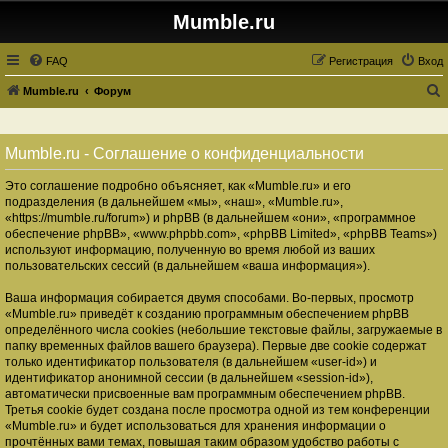
Mumble.ru
FAQ
Регистрация
Вход
Mumble.ru
Форум
о
и
Mumble.ru - Соглашение о конфиденциальности
с
Это соглашение подробно объясняет, как «Mumble.ru» и его
к
подразделения (в дальнейшем «мы», «наш», «Mumble.ru»,
«https://mumble.ru/forum») и phpBB (в дальнейшем «они», «программное
обеспечение phpBB», «www.phpbb.com», «phpBB Limited», «phpBB Teams»)
используют информацию, полученную во время любой из ваших
пользовательских сессий (в дальнейшем «ваша информация»).
Ваша информация собирается двумя способами. Во-первых, просмотр
«Mumble.ru» приведёт к созданию программным обеспечением phpBB
определённого числа cookies (небольшие текстовые файлы, загружаемые в
папку временных файлов вашего браузера). Первые две cookie содержат
только идентификатор пользователя (в дальнейшем «user-id») и
идентификатор анонимной сессии (в дальнейшем «session-id»),
автоматически присвоенные вам программным обеспечением phpBB.
Третья cookie будет создана после просмотра одной из тем конференции
«Mumble.ru» и будет использоваться для хранения информации о
прочтённых вами темах, повышая таким образом удобство работы с