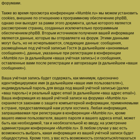
форумами.
Также во время просмотра конференции «Mumble.ru» мы можем установить
cookies, внешние по отношению к программному обеспечению phpBB,
однако они выходят за рамки этого документа, целью которого является
рассмотрение страниц, созданных исключительно программным
обеспечением phpBB. Вторым источником получения вашей информации
являются данные, которые вы отправляете на форум. Этими данными
могут быть, но не исчерпываются, следующие данные: сообщения,
размещённые под учётной записью Гостя (в дальнейшем «анонимные
сообщения»), данные, указанные при регистрации в конференции
«Mumble.ru» (в дальнейшем «ваша учётная запись») и сообщения,
оставленные вами после регистрации и авторизации (в дальнейшем «ваши
сообщения»).
Ваша учётная запись будет содержать, как минимум, однозначно
идентифицируемое имя (в дальнейшем «ваше имя пользователя»),
индивидуальный пароль для входа под вашей учётной записью (далее
«ваш пароль») и реальный адрес email (в дальнейшем «ваш адрес email»).
Ваша информация из вашей учётной записи на форумах «Mumble.ru»
охраняется законами о защите компьютерной информации, применяемыми
в стране, предоставляющей нам услуги хостинга. Любая информация,
запрашиваемая при регистрации в конференции «Mumble.ru», кроме
вашего имени пользователя, вашего пароля и вашего адреса email, может
быть как необходимой, так и необязательной ко вводу, на усмотрение
администрации конференции «Mumble.ru». В любом случае у вас есть
возможность выбрать, какая информация из вашей учётной записи будет
общедоступна. Кроме того, у вас есть возможность согласиться/отказаться