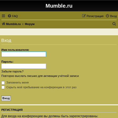
Mumble.ru
FAQ
Регистрация
Вход
Mumble.ru
Форум
о
и
Вход
с
к
Имя пользователя:
Пароль:
Забыли пароль?
Повторно выслать письмо для активации учётной записи
Запомнить меня
Скрыть моё пребывание на конференции в этот раз
РЕГИСТРАЦИЯ
Для входа на конференцию вы должны быть зарегистрированы.