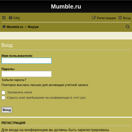
Mumble.ru
FAQ
Регистрация
Вход
Mumble.ru
Форум
о
и
Вход
с
к
Имя пользователя:
Пароль:
Забыли пароль?
Повторно выслать письмо для активации учётной записи
Запомнить меня
Скрыть моё пребывание на конференции в этот раз
РЕГИСТРАЦИЯ
Для входа на конференцию вы должны быть зарегистрированы.