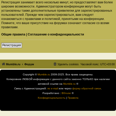
Регистрация занимает всего несколько минут, но предоставляет вам более
широкие возможности. Администратором конференции могут быть
установлены также дополнительные привилегии для зарегистрированных
пользователей. Прежде чем зарегистрироваться, вам следует
ознакомиться с правилами и политикой, принятыми на конференции.
Помните, что ваше присутствие на форумах означает согласие со всеми
правилами.
Общие правила
|
Соглашение о конфиденциальности
Регистрация
Mumble.ru
Форум
Удалить cookies
Часовой пояс:
UTC+03:00
Copyright ©
Mumble.ru
2009-2025. Все права защищены.
Копировние ЛЮБОЙ информации с данного сайта законно ТОЛЬКО при наличии
активной ссылки на
Mumble.ru
®
Связь с Администрацией:
по e-mail
или через
форму обратной связи
.
Разработано :
B0nuse
®
Конфиденциальность
|
Правила