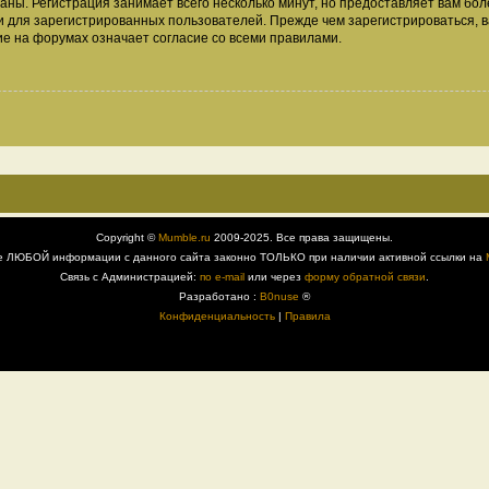
аны. Регистрация занимает всего несколько минут, но предоставляет вам б
 для зарегистрированных пользователей. Прежде чем зарегистрироваться, в
е на форумах означает согласие со всеми правилами.
Copyright ©
Mumble.ru
2009-2025. Все права защищены.
е ЛЮБОЙ информации с данного сайта законно ТОЛЬКО при наличии активной ссылки на
Связь с Администрацией:
по e-mail
или через
форму обратной связи
.
Разработано :
B0nuse
®
Конфиденциальность
|
Правила