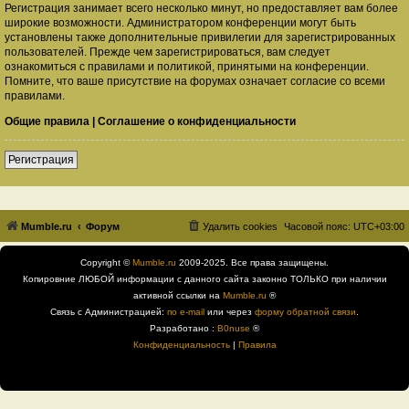
Регистрация занимает всего несколько минут, но предоставляет вам более
широкие возможности. Администратором конференции могут быть
установлены также дополнительные привилегии для зарегистрированных
пользователей. Прежде чем зарегистрироваться, вам следует
ознакомиться с правилами и политикой, принятыми на конференции.
Помните, что ваше присутствие на форумах означает согласие со всеми
правилами.
Общие правила
|
Соглашение о конфиденциальности
Регистрация
Mumble.ru
Форум
Удалить cookies
Часовой пояс:
UTC+03:00
Copyright ©
Mumble.ru
2009-2025. Все права защищены.
Копировние ЛЮБОЙ информации с данного сайта законно ТОЛЬКО при наличии
активной ссылки на
Mumble.ru
®
Связь с Администрацией:
по e-mail
или через
форму обратной связи
.
Разработано :
B0nuse
®
Конфиденциальность
|
Правила