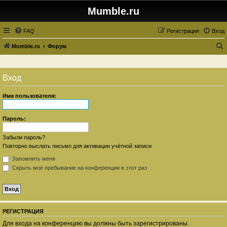
Mumble.ru
FAQ
Регистрация
Вход
Mumble.ru
Форум
о
и
Вход
с
к
Имя пользователя:
Пароль:
Забыли пароль?
Повторно выслать письмо для активации учётной записи
Запомнить меня
Скрыть моё пребывание на конференции в этот раз
РЕГИСТРАЦИЯ
Для входа на конференцию вы должны быть зарегистрированы.