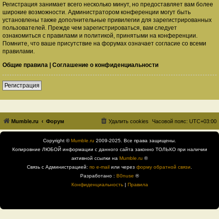
Регистрация занимает всего несколько минут, но предоставляет вам более
широкие возможности. Администратором конференции могут быть
установлены также дополнительные привилегии для зарегистрированных
пользователей. Прежде чем зарегистрироваться, вам следует
ознакомиться с правилами и политикой, принятыми на конференции.
Помните, что ваше присутствие на форумах означает согласие со всеми
правилами.
Общие правила
|
Соглашение о конфиденциальности
Регистрация
Mumble.ru
Форум
Удалить cookies
Часовой пояс:
UTC+03:00
Copyright ©
Mumble.ru
2009-2025. Все права защищены.
Копировние ЛЮБОЙ информации с данного сайта законно ТОЛЬКО при наличии
активной ссылки на
Mumble.ru
®
Связь с Администрацией:
по e-mail
или через
форму обратной связи
.
Разработано :
B0nuse
®
Конфиденциальность
|
Правила