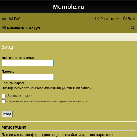
Mumble.ru
FAQ
Регистрация
Вход
Mumble.ru
Форум
о
и
Вход
с
к
Имя пользователя:
Пароль:
Забыли пароль?
Повторно выслать письмо для активации учётной записи
Запомнить меня
Скрыть моё пребывание на конференции в этот раз
РЕГИСТРАЦИЯ
Для входа на конференцию вы должны быть зарегистрированы.