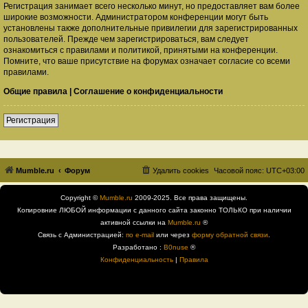
Регистрация занимает всего несколько минут, но предоставляет вам более
широкие возможности. Администратором конференции могут быть
установлены также дополнительные привилегии для зарегистрированных
пользователей. Прежде чем зарегистрироваться, вам следует
ознакомиться с правилами и политикой, принятыми на конференции.
Помните, что ваше присутствие на форумах означает согласие со всеми
правилами.
Общие правила
|
Соглашение о конфиденциальности
Регистрация
Mumble.ru
Форум
Удалить cookies
Часовой пояс:
UTC+03:00
Copyright ©
Mumble.ru
2009-2025. Все права защищены.
Копировние ЛЮБОЙ информации с данного сайта законно ТОЛЬКО при наличии
активной ссылки на
Mumble.ru
®
Связь с Администрацией:
по e-mail
или через
форму обратной связи
.
Разработано :
B0nuse
®
Конфиденциальность
|
Правила