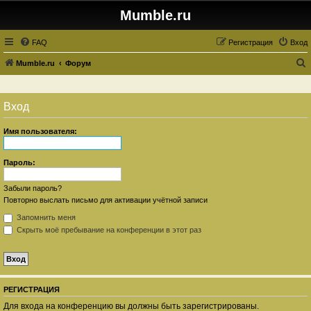
Mumble.ru
FAQ
Регистрация
Вход
Mumble.ru
Форум
о
и
Вход
с
к
Имя пользователя:
Пароль:
Забыли пароль?
Повторно выслать письмо для активации учётной записи
Запомнить меня
Скрыть моё пребывание на конференции в этот раз
РЕГИСТРАЦИЯ
Для входа на конференцию вы должны быть зарегистрированы.