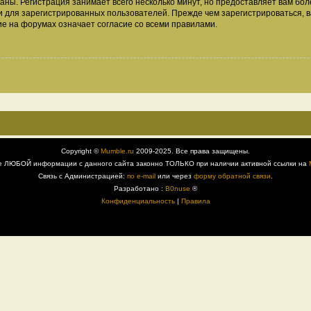
аны. Регистрация занимает всего несколько минут, но предоставляет вам б
 для зарегистрированных пользователей. Прежде чем зарегистрироваться, в
е на форумах означает согласие со всеми правилами.
Copyright ©
Mumble.ru
2009-2025. Все права защищены.
е ЛЮБОЙ информации с данного сайта законно ТОЛЬКО при наличии активной ссылки на
Связь с Администрацией:
по e-mail
или через
форму обратной связи
.
Разработано :
B0nuse
®
Конфиденциальность
|
Правила