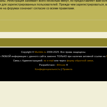
аны. Регистрация занимает всего несколько минут, но предоставляет вам б
 для зарегистрированных пользователей. Прежде чем зарегистрироваться, в
е на форумах означает согласие со всеми правилами.
Copyright ©
Mumble.ru
2009-2025. Все права защищены.
е ЛЮБОЙ информации с данного сайта законно ТОЛЬКО при наличии активной ссылки на
Связь с Администрацией:
по e-mail
или через
форму обратной связи
.
Разработано :
B0nuse
®
Конфиденциальность
|
Правила