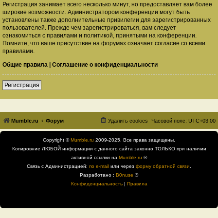
Регистрация занимает всего несколько минут, но предоставляет вам более
широкие возможности. Администратором конференции могут быть
установлены также дополнительные привилегии для зарегистрированных
пользователей. Прежде чем зарегистрироваться, вам следует
ознакомиться с правилами и политикой, принятыми на конференции.
Помните, что ваше присутствие на форумах означает согласие со всеми
правилами.
Общие правила
|
Соглашение о конфиденциальности
Регистрация
Mumble.ru
Форум
Удалить cookies
Часовой пояс:
UTC+03:00
Copyright ©
Mumble.ru
2009-2025. Все права защищены.
Копировние ЛЮБОЙ информации с данного сайта законно ТОЛЬКО при наличии
активной ссылки на
Mumble.ru
®
Связь с Администрацией:
по e-mail
или через
форму обратной связи
.
Разработано :
B0nuse
®
Конфиденциальность
|
Правила