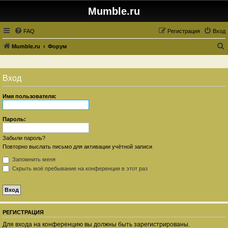
Mumble.ru
FAQ
Регистрация
Вход
Mumble.ru
Форум
о
и
Вход
с
к
Имя пользователя:
Пароль:
Забыли пароль?
Повторно выслать письмо для активации учётной записи
Запомнить меня
Скрыть моё пребывание на конференции в этот раз
РЕГИСТРАЦИЯ
Для входа на конференцию вы должны быть зарегистрированы.