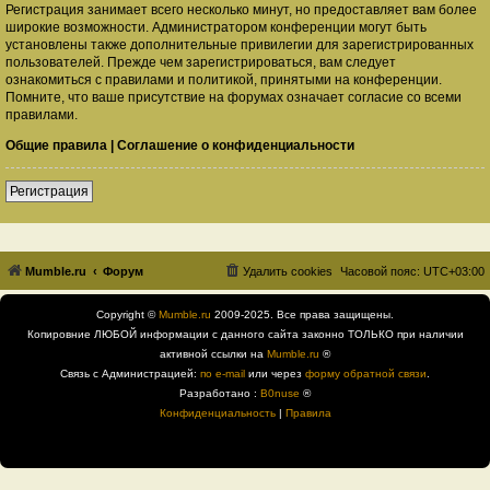
Регистрация занимает всего несколько минут, но предоставляет вам более
широкие возможности. Администратором конференции могут быть
установлены также дополнительные привилегии для зарегистрированных
пользователей. Прежде чем зарегистрироваться, вам следует
ознакомиться с правилами и политикой, принятыми на конференции.
Помните, что ваше присутствие на форумах означает согласие со всеми
правилами.
Общие правила
|
Соглашение о конфиденциальности
Регистрация
Mumble.ru
Форум
Удалить cookies
Часовой пояс:
UTC+03:00
Copyright ©
Mumble.ru
2009-2025. Все права защищены.
Копировние ЛЮБОЙ информации с данного сайта законно ТОЛЬКО при наличии
активной ссылки на
Mumble.ru
®
Связь с Администрацией:
по e-mail
или через
форму обратной связи
.
Разработано :
B0nuse
®
Конфиденциальность
|
Правила