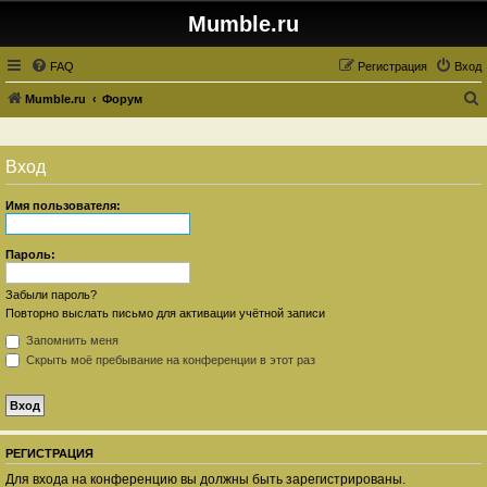
Mumble.ru
FAQ
Регистрация
Вход
Mumble.ru
Форум
о
и
Вход
с
к
Имя пользователя:
Пароль:
Забыли пароль?
Повторно выслать письмо для активации учётной записи
Запомнить меня
Скрыть моё пребывание на конференции в этот раз
РЕГИСТРАЦИЯ
Для входа на конференцию вы должны быть зарегистрированы.