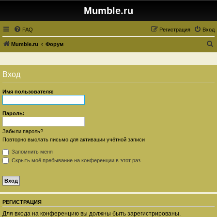
Mumble.ru
FAQ
Регистрация
Вход
Mumble.ru
Форум
о
и
Вход
с
к
Имя пользователя:
Пароль:
Забыли пароль?
Повторно выслать письмо для активации учётной записи
Запомнить меня
Скрыть моё пребывание на конференции в этот раз
РЕГИСТРАЦИЯ
Для входа на конференцию вы должны быть зарегистрированы.