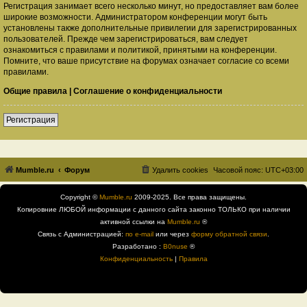
Регистрация занимает всего несколько минут, но предоставляет вам более
широкие возможности. Администратором конференции могут быть
установлены также дополнительные привилегии для зарегистрированных
пользователей. Прежде чем зарегистрироваться, вам следует
ознакомиться с правилами и политикой, принятыми на конференции.
Помните, что ваше присутствие на форумах означает согласие со всеми
правилами.
Общие правила
|
Соглашение о конфиденциальности
Регистрация
Mumble.ru
Форум
Удалить cookies
Часовой пояс:
UTC+03:00
Copyright ©
Mumble.ru
2009-2025. Все права защищены.
Копировние ЛЮБОЙ информации с данного сайта законно ТОЛЬКО при наличии
активной ссылки на
Mumble.ru
®
Связь с Администрацией:
по e-mail
или через
форму обратной связи
.
Разработано :
B0nuse
®
Конфиденциальность
|
Правила