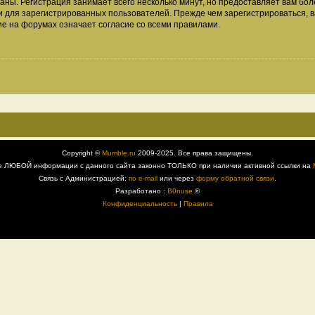
аны. Регистрация занимает всего несколько минут, но предоставляет вам б
 для зарегистрированных пользователей. Прежде чем зарегистрироваться, в
е на форумах означает согласие со всеми правилами.
Copyright ©
Mumble.ru
2009-2025. Все права защищены.
е ЛЮБОЙ информации с данного сайта законно ТОЛЬКО при наличии активной ссылки на
Связь с Администрацией:
по e-mail
или через
форму обратной связи
.
Разработано :
B0nuse
®
Конфиденциальность
|
Правила