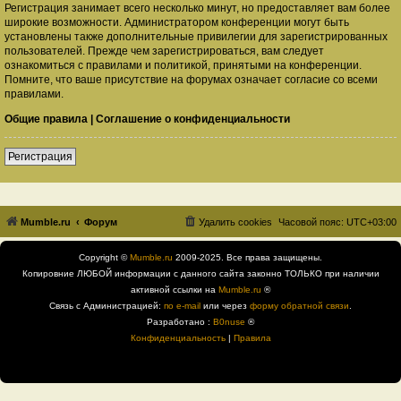
Регистрация занимает всего несколько минут, но предоставляет вам более
широкие возможности. Администратором конференции могут быть
установлены также дополнительные привилегии для зарегистрированных
пользователей. Прежде чем зарегистрироваться, вам следует
ознакомиться с правилами и политикой, принятыми на конференции.
Помните, что ваше присутствие на форумах означает согласие со всеми
правилами.
Общие правила
|
Соглашение о конфиденциальности
Регистрация
Mumble.ru
Форум
Удалить cookies
Часовой пояс:
UTC+03:00
Copyright ©
Mumble.ru
2009-2025. Все права защищены.
Копировние ЛЮБОЙ информации с данного сайта законно ТОЛЬКО при наличии
активной ссылки на
Mumble.ru
®
Связь с Администрацией:
по e-mail
или через
форму обратной связи
.
Разработано :
B0nuse
®
Конфиденциальность
|
Правила