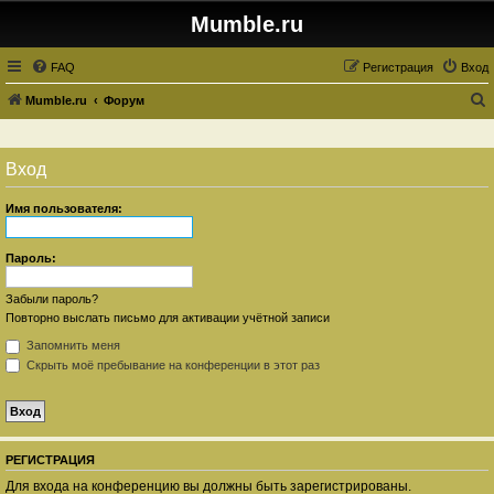
Mumble.ru
FAQ
Регистрация
Вход
Mumble.ru
Форум
о
и
Вход
с
к
Имя пользователя:
Пароль:
Забыли пароль?
Повторно выслать письмо для активации учётной записи
Запомнить меня
Скрыть моё пребывание на конференции в этот раз
РЕГИСТРАЦИЯ
Для входа на конференцию вы должны быть зарегистрированы.