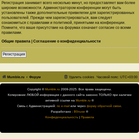
Регистрация занимает всего несколько минут, но предоставляет вам более
широкие возможности. Администратором конференции могут быть
установлены также дополнительные привилегии для зарегистрированных
пользователей. Прежде чем зарегистрироваться, вам следует
ознакомиться с правилами и политикой, принятыми на конференции.
Помните, что ваше присутствие на форумах означает согласие со всеми
правилами.
Общие правила
|
Соглашение о конфиденциальности
Регистрация
Mumble.ru
Форум
Удалить cookies
Часовой пояс:
UTC+03:00
Copyright ©
Mumble.ru
2009-2025. Все права защищены.
Копировние ЛЮБОЙ информации с данного сайта законно ТОЛЬКО при наличии
активной ссылки на
Mumble.ru
®
Связь с Администрацией:
по e-mail
или через
форму обратной связи
.
Разработано :
B0nuse
®
Конфиденциальность
|
Правила