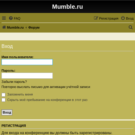
Mumble.ru
FAQ
Регистрация
Вход
Mumble.ru
Форум
о
и
Вход
с
к
Имя пользователя:
Пароль:
Забыли пароль?
Повторно выслать письмо для активации учётной записи
Запомнить меня
Скрыть моё пребывание на конференции в этот раз
РЕГИСТРАЦИЯ
Для входа на конференцию вы должны быть зарегистрированы.