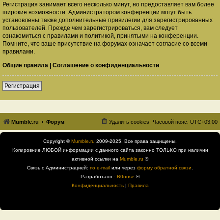
Регистрация занимает всего несколько минут, но предоставляет вам более
широкие возможности. Администратором конференции могут быть
установлены также дополнительные привилегии для зарегистрированных
пользователей. Прежде чем зарегистрироваться, вам следует
ознакомиться с правилами и политикой, принятыми на конференции.
Помните, что ваше присутствие на форумах означает согласие со всеми
правилами.
Общие правила
|
Соглашение о конфиденциальности
Регистрация
Mumble.ru
Форум
Удалить cookies
Часовой пояс:
UTC+03:00
Copyright ©
Mumble.ru
2009-2025. Все права защищены.
Копировние ЛЮБОЙ информации с данного сайта законно ТОЛЬКО при наличии
активной ссылки на
Mumble.ru
®
Связь с Администрацией:
по e-mail
или через
форму обратной связи
.
Разработано :
B0nuse
®
Конфиденциальность
|
Правила