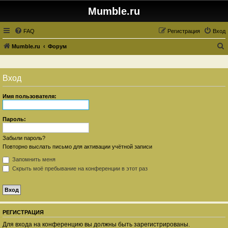
Mumble.ru
FAQ
Регистрация
Вход
Mumble.ru
Форум
о
и
Вход
с
к
Имя пользователя:
Пароль:
Забыли пароль?
Повторно выслать письмо для активации учётной записи
Запомнить меня
Скрыть моё пребывание на конференции в этот раз
РЕГИСТРАЦИЯ
Для входа на конференцию вы должны быть зарегистрированы.