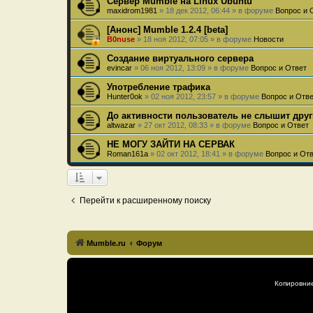
Сервер Mumble на Linux Ubuntu
maxidrom1981
»
18 дек 2012, 06:44
» в форуме
Вопрос и 
[Анонс] Mumble 1.2.4 [beta]
B0nuse
»
18 ноя 2012, 07:05
» в форуме
Новости
Создание виртуального сервера
evincar
»
06 ноя 2012, 13:09
» в форуме
Вопрос и Ответ
Употребление трафика
Hunter0ok
»
02 ноя 2012, 23:57
» в форуме
Вопрос и Отв
До активности пользователь не слышит друг
altwazar
»
27 окт 2012, 08:33
» в форуме
Вопрос и Ответ
НЕ МОГУ ЗАЙТИ НА СЕРВАК
Roman161a
»
02 окт 2012, 18:41
» в форуме
Вопрос и От
Перейти к расширенному поиску
Mumble.ru
Форум
Копировни