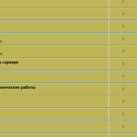
0
0
0
0
ет
0
ет
а сервере
0
0
ехнические работы
0
0
0
0