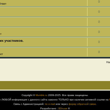
0
Ответ
0
0
0
ет
их участников.
0
0
вет
На
Copyright ©
Mumble.ru
2009-2025. Все права защищены.
е ЛЮБОЙ информации с данного сайта законно ТОЛЬКО при наличии активной ссылки на
Связь с Администрацией:
по e-mail
или через
форму обратной связи
.
Разработано :
B0nuse
®