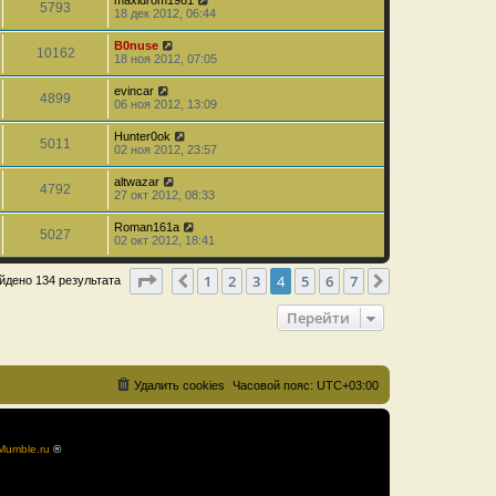
maxidrom1981
5793
18 дек 2012, 06:44
B0nuse
10162
18 ноя 2012, 07:05
evincar
4899
06 ноя 2012, 13:09
Hunter0ok
5011
02 ноя 2012, 23:57
altwazar
4792
27 окт 2012, 08:33
Roman161a
5027
02 окт 2012, 18:41
Страница
4
из
7
1
2
3
4
5
6
7
Пред.
След.
йдено 134 результата
Перейти
Удалить cookies
Часовой пояс:
UTC+03:00
Mumble.ru
®