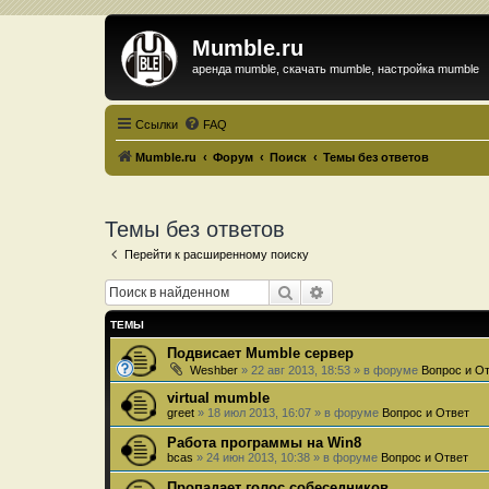
Mumble.ru
аренда mumble, скачать mumble, настройка mumble
Ссылки
FAQ
Mumble.ru
Форум
Поиск
Темы без ответов
Темы без ответов
Перейти к расширенному поиску
Поиск
Расширенный поиск
ТЕМЫ
Подвисает Mumble сервер
Weshber
»
22 авг 2013, 18:53
» в форуме
Вопрос и О
virtual mumble
greet
»
18 июл 2013, 16:07
» в форуме
Вопрос и Ответ
Работа программы на Win8
bcas
»
24 июн 2013, 10:38
» в форуме
Вопрос и Ответ
Пропадает голос собеседников