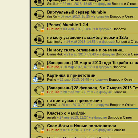
Streiker
»
22 июн 2013, 18:05
» в форуме
Вопрос и Ответ
Виртуальный сервер Mumble
illusi0n
»
07 июн 2013, 10:25
» в форуме
Вопрос и Ответ
[Релиз] Mumble 1.2.4
B0nuse
»
03 июн 2013, 10:49
» в форуме
Новости
не могу установить мамблу версии 123а
kachinsky
»
14 май 2013, 14:56
» в форуме
Вопрос и Отв
Не могу снять оглушение и онемение...
Dimasi4ek
»
21 мар 2013, 09:43
» в форуме
Вопрос и Отв
[Завершены] 19 марта 2013 года Техработы н
B0nuse
»
18 мар 2013, 07:35
» в форуме
Новости
Картинка в приветствии
Ferho
»
12 мар 2013, 09:48
» в форуме
Вопрос и Ответ
[Завершены] 28 февраля, 5 и 7 марта 2013 Т
B0nuse
»
28 фев 2013, 07:18
» в форуме
Новости
не приглушает приложения
SprlnG
»
29 янв 2013, 20:17
» в форуме
Вопрос и Ответ
Кластер с мамблой
arriah
»
27 янв 2013, 11:27
» в форуме
Вопрос и Ответ
Спам-боты и Новые пользователи
B0nuse
»
07 янв 2013, 17:31
» в форуме
Новости