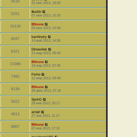
5618
22 июн 2013, 18:05
illusi0n
5251
07 июн 2013, 10:25
B0nuse
10130
03 июн 2013, 10:49
kachinsky
6037
14 май 2013, 14:56
Dimasi4ek
6321
21 мар 2013, 09:43
B0nuse
21086
18 мар 2013, 07:35
Ferho
7482
12 мар 2013, 09:48
B0nuse
9139
28 фев 2013, 07:18
SprlnG
5022
29 янв 2013, 20:17
arriah
4813
27 янв 2013, 11:27
B0nuse
8907
07 янв 2013, 17:31