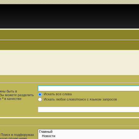
жны быть в
Искать все слова
 Вы можете разделить
те
*
в качестве
Искать любое слово/поиск с языком запросов
. Поиск в подфорумах
ющую опцию ниже.