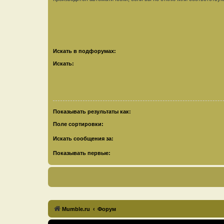
Искать в подфорумах:
Искать:
Показывать результаты как:
Поле сортировки:
Искать сообщения за:
Показывать первые:
Mumble.ru
Форум