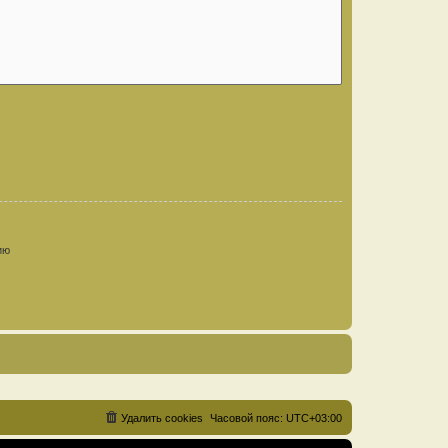
ию
Удалить cookies
Часовой пояс:
UTC+03:00