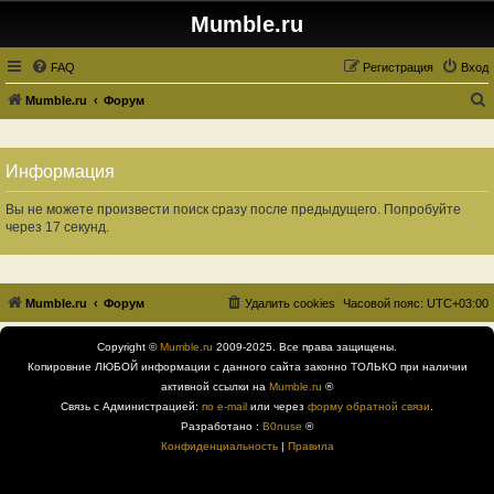
Mumble.ru
FAQ
Регистрация
Вход
Mumble.ru
Форум
о
и
Информация
с
к
Вы не можете произвести поиск сразу после предыдущего. Попробуйте
через 17 секунд.
Mumble.ru
Форум
Удалить cookies
Часовой пояс:
UTC+03:00
Copyright ©
Mumble.ru
2009-2025. Все права защищены.
Копировние ЛЮБОЙ информации с данного сайта законно ТОЛЬКО при наличии
активной ссылки на
Mumble.ru
®
Связь с Администрацией:
по e-mail
или через
форму обратной связи
.
Разработано :
B0nuse
®
Конфиденциальность
|
Правила