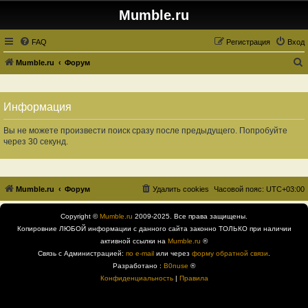
Mumble.ru
FAQ
Регистрация
Вход
Mumble.ru
Форум
о
и
Информация
с
к
Вы не можете произвести поиск сразу после предыдущего. Попробуйте
через 30 секунд.
Mumble.ru
Форум
Удалить cookies
Часовой пояс:
UTC+03:00
Copyright ©
Mumble.ru
2009-2025. Все права защищены.
Копировние ЛЮБОЙ информации с данного сайта законно ТОЛЬКО при наличии
активной ссылки на
Mumble.ru
®
Связь с Администрацией:
по e-mail
или через
форму обратной связи
.
Разработано :
B0nuse
®
Конфиденциальность
|
Правила