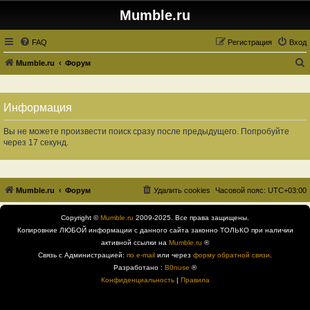
Mumble.ru
FAQ
Регистрация
Вход
Mumble.ru
Форум
о
и
Информация
с
к
Вы не можете произвести поиск сразу после предыдущего. Попробуйте
через 17 секунд.
Mumble.ru
Форум
Удалить cookies
Часовой пояс:
UTC+03:00
Copyright ©
Mumble.ru
2009-2025. Все права защищены.
Копировние ЛЮБОЙ информации с данного сайта законно ТОЛЬКО при наличии
активной ссылки на
Mumble.ru
®
Связь с Администрацией:
по e-mail
или через
форму обратной связи
.
Разработано :
B0nuse
®
Конфиденциальность
|
Правила