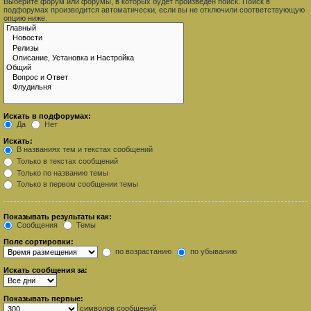
Выберите форум или форумы, в которых будет произведён поиск. Поиск в
подфорумах производится автоматически, если вы не отключили соответствующую
опцию ниже.
Искать в подфорумах:
Да
Нет
Искать:
В названиях тем и текстах сообщений
Только в текстах сообщений
Только по названию темы
Только в первом сообщении темы
Показывать результаты как:
Сообщения
Темы
Поле сортировки:
по возрастанию
по убыванию
Искать сообщения за:
Показывать первые:
символов сообщений